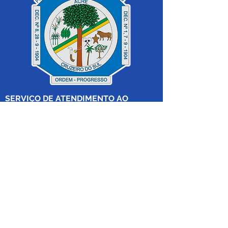
SERVIÇO DE ATENDIMENTO AO 
CIDADÃO (SIC) E OUVIDORIA
Prefeitura de Cruzeiro do Sul - Estado 
do Acre
CNPJ 04.012.548/0001-02
💻Acesso online: 
SIC 
| 
Fale Conosco
 | 
Ouvidoria
|
Mapa do Site
 | 
Portal da 
Transparência
📱Fone: +55 (68) 
99213-8219
 (Ouvidora 