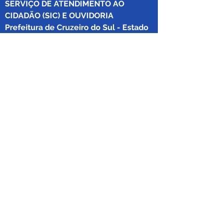
SERVIÇO DE ATENDIMENTO AO 
CIDADÃO (SIC) E OUVIDORIA
Prefeitura de Cruzeiro do Sul - Estado 
do Acre
CNPJ 04.012.548/0001-02
💻Acesso online: 
SIC 
| 
Fale Conosco
 | 
Ouvidoria
|
Mapa do Site
 | 
Portal da 
Transparência
📱Fone: +55 (68) 
99213-8219
 (Ouvidora 
Geral 
Thaissa Mappes)
🏢 Rua Madre Adelgundes Becker nº 
222, CEP 69.980.000, Miritizal, Cruzeiro 
do Sul, Acre, Brasil.
📅 Segunda a sexta, das 7h às 13h 
(Fechado aos sábados, domingos e 
feriados)
📧 
Pedidos por meio do sistema 