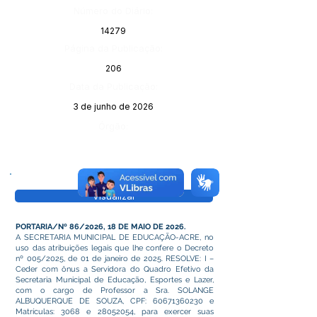
Número do Diário:
14279
Página da Publicação:
206
Data da Publicação:
3 de junho de 2026
Órgão:
Visualizar
PORTARIA/Nº 86/2026, 18 DE MAIO DE 2026.
A SECRETARIA MUNICIPAL DE EDUCAÇÃO-ACRE, no
uso das atribuições legais que lhe confere o Decreto
nº 005/2025, de 01 de janeiro de 2025. RESOLVE: I –
Ceder com ônus a Servidora do Quadro Efetivo da
Secretaria Municipal de Educação, Esportes e Lazer,
com o cargo de Professor a Sra. SOLANGE
ALBUQUERQUE DE SOUZA, CPF:
60671360230
e
Matrículas: 3068 e
28052054
, para exercer suas