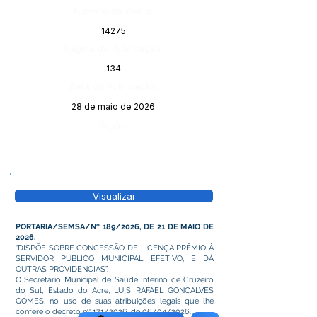
Número do Diário:
14275
Página da Publicação:
134
Data da Publicação:
28 de maio de 2026
Órgão:
Visualizar
PORTARIA/SEMSA/Nº 189/2026, DE 21 DE MAIO DE
2026.
“DISPÕE SOBRE CONCESSÃO DE LICENÇA PRÊMIO À
SERVIDOR PÚBLICO MUNICIPAL EFETIVO, E DÁ
OUTRAS PROVIDÊNCIAS”.
O Secretário Municipal de Saúde Interino de Cruzeiro
do Sul, Estado do Acre, LUIS RAFAEL GONÇALVES
GOMES, no uso de suas atribuições legais que lhe
confere o decreto nº 171/2026, de 06/04/2026.