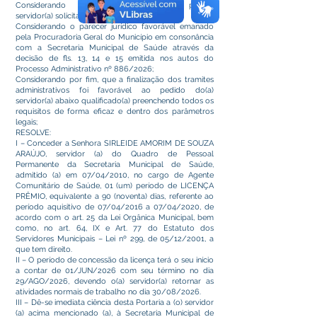
Considerando o pedido protocolado pelo(a)
servidor(a) solicitando Licença Prêmio;
Considerando o parecer jurídico favorável emanado
pela Procuradoria Geral do Município em consonância
com a Secretaria Municipal de Saúde através da
decisão de fls. 13, 14 e 15 emitida nos autos do
Processo Administrativo nº 886/2026;
Considerando por fim, que a finalização dos tramites
administrativos foi favorável ao pedido do(a)
servidor(a) abaixo qualificado(a) preenchendo todos os
requisitos de forma eficaz e dentro dos parâmetros
legais;
RESOLVE:
I – Conceder a Senhora SIRLEIDE AMORIM DE SOUZA
ARAÚJO, servidor (a) do Quadro de Pessoal
Permanente da Secretaria Municipal de Saúde,
admitido (a) em 07/04/2010, no cargo de Agente
Comunitário de Saúde, 01 (um) período de LICENÇA
PRÊMIO, equivalente a 90 (noventa) dias, referente ao
período aquisitivo de 07/04/2016 a 07/04/2020, de
acordo com o art. 25 da Lei Orgânica Municipal, bem
como, no art. 64, IX e Art. 77 do Estatuto dos
Servidores Municipais – Lei nº 299, de 05/12/2001, a
que tem direito.
II – O período de concessão da licença terá o seu início
a contar de 01/JUN/2026 com seu término no dia
29/AGO/2026, devendo o(a) servidor(a) retornar as
atividades normais de trabalho no dia 30/08/2026.
III – Dê-se imediata ciência desta Portaria a (o) servidor
(a) acima mencionado (a), à Secretaria Municipal de