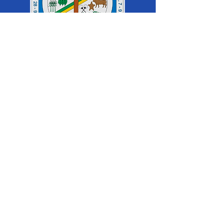
SERVIÇO DE ATENDIMENTO AO 
CIDADÃO (SIC) E OUVIDORIA
Prefeitura de Cruzeiro do Sul - Estado 
do Acre
CNPJ 04.012.548/0001-02
💻Acesso online: 
SIC 
| 
Fale Conosco
 | 
Ouvidoria
|
Mapa do Site
 | 
Portal da 
Transparência
📱Fone: +55 (68) 
99213-8219
 (Ouvidora 
Geral 
Thaissa Mappes)
🏢 Rua Madre Adelgundes Becker nº 
222, CEP 69.980.000, Miritizal, Cruzeiro 