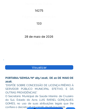
Número do Diário:
14275
Página da Publicação:
133
Data da Publicação:
28 de maio de 2026
Órgão:
Visualizar
PORTARIA/SEMSA/Nº 185/2026, DE 20 DE MAIO DE
2026.
“DISPÕE SOBRE CONCESSÃO DE LICENÇA PRÊMIO À
SERVIDOR PÚBLICO MUNICIPAL EFETIVO, E DÁ
OUTRAS PROVIDÊNCIAS”.
O Secretário Municipal de Saúde Interino de Cruzeiro
do Sul, Estado do Acre, LUIS RAFAEL GONÇALVES
GOMES, no uso de suas atribuições legais que lhe
confere o decreto nº 171/2026, de 06/04/2026.