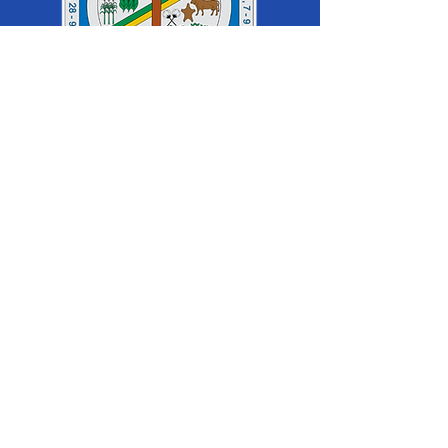
SERVIÇO DE ATENDIMENTO AO 
CIDADÃO (SIC) E OUVIDORIA
Prefeitura de Cruzeiro do Sul - Estado 
do Acre
CNPJ 04.012.548/0001-02
💻Acesso online: 
SIC 
| 
Fale Conosco
 | 
Ouvidoria
|
Mapa do Site
 | 
Portal da 
Transparência
📱Fone: +55 (68) 
99213-8219
 (Ouvidora 
Geral 
Thaissa Mappes)
🏢 Rua Madre Adelgundes Becker nº 
222, CEP 69.980.000, Miritizal, Cruzeiro 