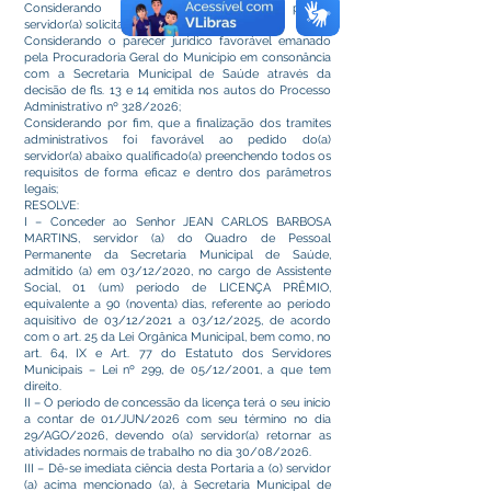
Considerando o pedido protocolado pelo(a)
servidor(a) solicitando Licença Prêmio;
Considerando o parecer jurídico favorável emanado
pela Procuradoria Geral do Município em consonância
com a Secretaria Municipal de Saúde através da
decisão de fls. 13 e 14 emitida nos autos do Processo
Administrativo nº 328/2026;
Considerando por fim, que a finalização dos tramites
administrativos foi favorável ao pedido do(a)
servidor(a) abaixo qualificado(a) preenchendo todos os
requisitos de forma eficaz e dentro dos parâmetros
legais;
RESOLVE:
I – Conceder ao Senhor JEAN CARLOS BARBOSA
MARTINS, servidor (a) do Quadro de Pessoal
Permanente da Secretaria Municipal de Saúde,
admitido (a) em 03/12/2020, no cargo de Assistente
Social, 01 (um) período de LICENÇA PRÊMIO,
equivalente a 90 (noventa) dias, referente ao período
aquisitivo de 03/12/2021 a 03/12/2025, de acordo
com o art. 25 da Lei Orgânica Municipal, bem como, no
art. 64, IX e Art. 77 do Estatuto dos Servidores
Municipais – Lei nº 299, de 05/12/2001, a que tem
direito.
II – O período de concessão da licença terá o seu início
a contar de 01/JUN/2026 com seu término no dia
29/AGO/2026, devendo o(a) servidor(a) retornar as
atividades normais de trabalho no dia 30/08/2026.
III – Dê-se imediata ciência desta Portaria a (o) servidor
(a) acima mencionado (a), à Secretaria Municipal de