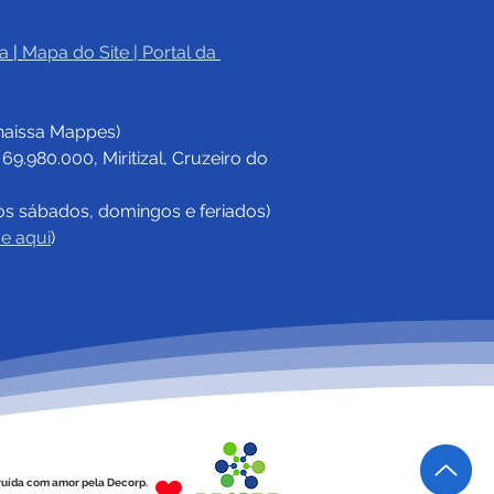
a
|
Mapa do Site
 | 
Portal da 
haissa Mappes)
.980.000, Miritizal, Cruzeiro do 
os sábados, domingos e feriados)
ue aqui
)
ruída com amor pela Decorp.