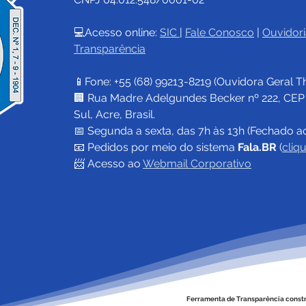
💻Acesso online: 
SIC 
| 
Fale Conosco
 | 
Ouvidori
Transparência
📱Fone: +55 (68) 
99213-8219
 (Ouvidora Geral 
T
🏢 Rua Madre Adelgundes Becker nº 222, CEP 69
Sul, Acre, Brasil.
📅 Segunda a sexta, das 7h às 13h (Fechado a
📧 
Pedidos por meio do sistema 
Fala.BR
 (
cliq
📨 Acesso ao 
Webmail Corporativo
Ferramenta de Transparência const