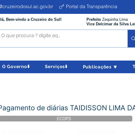
cruzeirodosul.ac.gov.br
Portal da Transparência
lá, Bem-vindo a Cruzeiro do Sul!
Prefeito
Zequinha Lima
Vice Delcimar da Silva Le
O Governo⬇️
Serviços⬇️
Publicações 🔽
 Pagamento de diárias TAIDISSON LIMA D
ECOPS
Página da Publicação:
Data da Publicação: