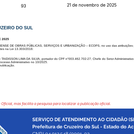
21 de novembro de 2025
93
UZEIRO DO SUL
E 2025
RENSE DE OBRAS PÚ
BLICAS, SERVIÇOS E URBANIZAÇÃO – ECOPS, no uso das atribuições
tes na Lei 13.303/2016:
r de TAIDISSON LIMA DA
SILVA, portador do CPF n°003.462.702-27, Chefe do Setor Administrativ
rocesso Administrativo no 10/2025.
publicação.
 Oficial, mas facilita a pesquisa para localizar a publicação oficial.
SERVIÇO DE ATENDIMENTO AO CIDADÃO (SI
Prefeitura de Cruzeiro do Sul - Estado do Ac
CNPJ 04.012.548/0001-02