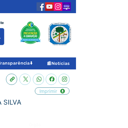
ite
Transparência⬇️
📰Notícias
Imprimir
A SILVA
Órgão: