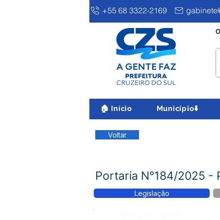
+55 68 3322-2169
gabinete@
O
🏠 Início
Município⬇️
Voltar
Portaria N°184/2025 -
Legislação
Número do Diário: