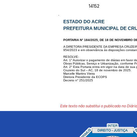
14152
ESTADO DO ACRE
PREFEITURA MUNICIPAL DE CR
PORTARIA N° 184/2025, DE 18 DE NOVEMBRO D
A DIRETORA PRESIDENTE DA EMPRESA CRUZEI
954/2023 e em observância às disposições cons
tan
RESOLVE:
Art. 1° Autorizar o pagamento de diárias em favo
Obras Públicas, Serviço e Urbanização, conforme
P
Art. 2° Esta Portaria entra em vigor na data de sua 
Cruzeiro do Sul – AC, 18 de novembro de 2025.
Marcelle Martins Vieira
Diretora Presidente da ECOPS
Decreto n° 251/2025
Este texto não substitui o publicado no Diário