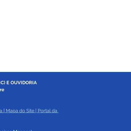
C) E OUVIDORIA
re
a
|
Mapa do Site
 | 
Portal da 