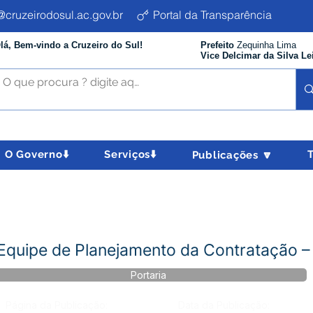
cruzeirodosul.ac.gov.br
Portal da Transparência
lá, Bem-vindo a Cruzeiro do Sul!
Prefeito
Zequinha Lima
Vice Delcimar da Silva Le
O Governo⬇️
Serviços⬇️
Publicações 🔽
Equipe de Planejamento da Contratação 
Portaria
Página da Publicação:
Data da Publicação: