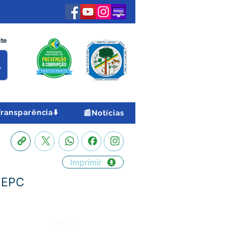
ite
Transparência⬇️
📰Notícias
Imprimir
– EPC
Órgão: