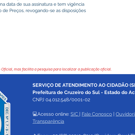
r na data de sua assinatura e tem vigência
ro de Preços, revogando-se as disposições
 Oficial, mas facilita a pesquisa para localizar a publicação oficial.
SERVIÇO DE ATENDIMENTO AO CIDADÃO (SI
Prefeitura de Cruzeiro do Sul - Estado do Ac
CNPJ 04.012.548/0001-02
💻Acesso online: 
SIC 
| 
Fale Conosco
 | 
Ouvidori
Transparência