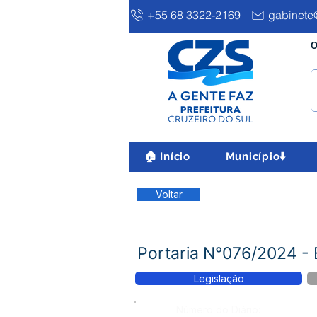
+55 68 3322-2169
gabinete@
O
🏠 Início
Município⬇️
Voltar
Portaria N°076/2024 - 
Legislação
Número do Diário: