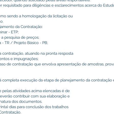
ecedor, quando solicitado pelas áreas responsáveis.
r requisitado para diligências e esclarecimentos acerca do Estu
omo sendo a homologação da licitação ou
o.
ejamento da Contratação:
inar - ETP;
e a pesquisa de preços;
a - TR / Projeto Básico - PB;
 contratação, atuando na pronta resposta
mentos e impugnações;
o caso de contratação que envolva apresentação de amostras, pro
as à completa execução da etapa de planejamento da contratação 
de pelas atividades acima elencadas é de
deverão contribuir com sua elaboração e
sinatura dos documentos.
trinta) dias para conclusão dos trabalhos
Contratação.