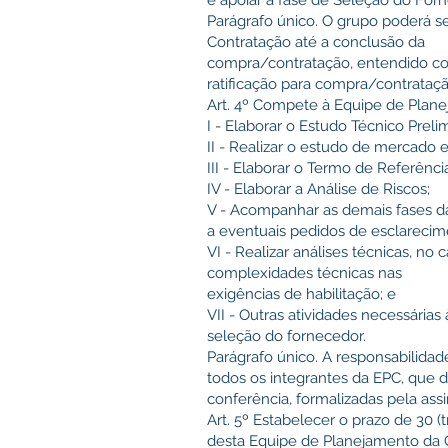
e apoiar a fase de Seleção do Forn
Parágrafo único. O grupo poderá se
Contratação até a conclusão da
compra/contratação, entendido c
ratificação para compra/contrataçã
Art. 4º Compete à Equipe de Plan
I - Elaborar o Estudo Técnico Prelim
II - Realizar o estudo de mercado 
III - Elaborar o Termo de Referênci
IV - Elaborar a Análise de Riscos;
V - Acompanhar as demais fases da
a eventuais pedidos de esclareci
VI - Realizar análises técnicas, n
complexidades técnicas nas
exigências de habilitação; e
VII - Outras atividades necessári
seleção do fornecedor.
Parágrafo único. A responsabilida
todos os integrantes da EPC, que 
conferência, formalizadas pela as
Art. 5º Estabelecer o prazo de 30 (
desta Equipe de Planejamento da 