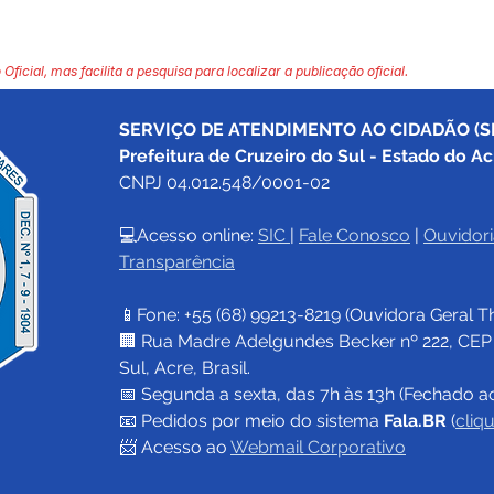
 Oficial, mas facilita a pesquisa para localizar a publicação oficial.
SERVIÇO DE ATENDIMENTO AO CIDADÃO (SI
Prefeitura de Cruzeiro do Sul - Estado do Ac
CNPJ 04.012.548/0001-02
💻Acesso online: 
SIC 
| 
Fale Conosco
 | 
Ouvidori
Transparência
📱Fone: +55 (68) 
99213-8219
 (Ouvidora Geral 
T
🏢 Rua Madre Adelgundes Becker nº 222, CEP 69
Sul, Acre, Brasil.
📅 Segunda a sexta, das 7h às 13h (Fechado a
📧 
Pedidos por meio do sistema 
Fala.BR
 (
cliq
📨 Acesso ao 
Webmail Corporativo