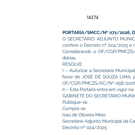
Número do Diário:
14274
PORTARIA/SMCC/Nº 071/2026, DE
O SECRETÁRIO ADJUNTO MUNICIPAL
confere o Decreto nº 024/2025 e 
Considerando o OF/CGP/PMCZS/AC
diárias,
RESOLVE:
I – Autorizar a Secretaria Munici
favor de JOSÉ DE SOUZA LIMA, por
OF/CGP/PMCZS/AC/Nº 058/2026
II – Esta Portaria entra em vigor n
GABINETE DO SECRETÁRIO MUNICI
Publique-se.
Cumpra-se.
Izaú de Oliveira Melo
Secretário Adjunto Municipal da Cas
Decreto nº 024/2025