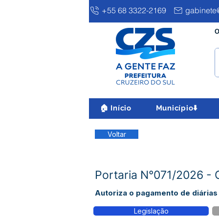
+55 68 3322-2169
gabinete@
O
🏠 Início
Município⬇️
Voltar
Portaria N°071/2026 - 
Autoriza o pagamento de diárias
Legislação