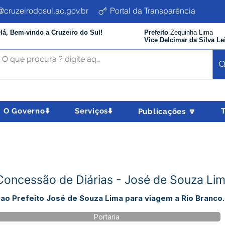
cruzeirodosul.ac.gov.br
Portal da Transparência
lá, Bem-vindo a Cruzeiro do Sul!
Prefeito
Zequinha Lima
Vice Delcimar da Silva Le
O Governo⬇️
Serviços⬇️
Publicações 🔽
Concessão de Diárias - José de Souza Li
 ao Prefeito José de Souza Lima para viagem a Rio Branco.
Portaria