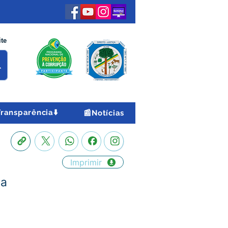
ite
Transparência⬇️
📰Notícias
Imprimir
ma