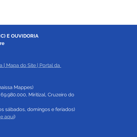
C) E OUVIDORIA
re
a
|
Mapa do Site
 | 
Portal da 
haissa Mappes)
.980.000, Miritizal, Cruzeiro do 
os sábados, domingos e feriados)
ue aqui
)