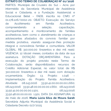
EXTRATO DO TERMO DE COLABORAÇÃO Nº 01/2026
PARTES: Município de Cruzeiro do Sul – Acre, por
intermédio da Secretaria Municipal de Assistência
Social e Cidadania, e a Fundação Assistencial e
Educacional Betel – FAEB, inscrita no CNPJ nº
01.178.226
/0002-20. OBJETO: Execução do Serviço
de Acolhimento em Família Acolhedora,
compreendendo a seleção, capacitação,
acompanhamento e monitoramento de famílias
acolhedoras, bem como o atendimento de crianças e
adolescentes afastados do convívio familiar por
medida protetiva, visando assegurar-lhes proteção
integral e convivência familiar e comunitária. VALOR
GLOBAL: R$ 310.000,00 (trezentos e dez mil reais).
VIGÊNCIA: 12 (doze) meses, contados da data de sua
assinatura. DOTAÇÃO ORÇAMENTÁRIA: Para a
execução do projeto previsto neste Termo de
Colaboração, serão disponibilizados recursos de
Crédito Adicional Especial, no valor total de R$
310.000,00 (trezentos e dez mil reais), com dotação
orçamentária; Órgão: 13. Projeto: 1.046 –
Implementação do Projeto Família Acolhedora.
Atividade:
08.243.0016 33.50.41.00
.00.00.00.1.660;
08.243.0016 33.50.48.00
.00.00.00.1.660;
08.243.0016
33.50.41.00
.00.00.00.1.501;
08.243.0016
33.50.48.00
.00.00.00. 1.501. DATA DA ASSINATURA: 15
de maio de 2026.
Maria Lúcia Silva de Moura Sarah
Secretária Adjunta Municipal da Assistência Social e
Cidadania Decreto 027/2025