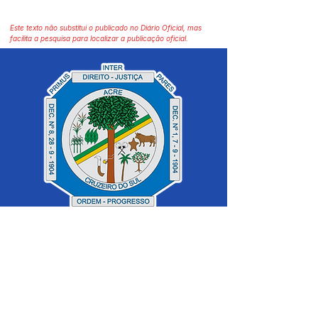
Este texto não substitui o publicado no Diário Oficial, mas
facilita a pesquisa para localizar a publicação oficial.
SERVIÇO DE ATENDIMENTO AO 
CIDADÃO (SIC) E OUVIDORIA
Prefeitura de Cruzeiro do Sul - Estado 
do Acre
CNPJ 04.012.548/0001-02