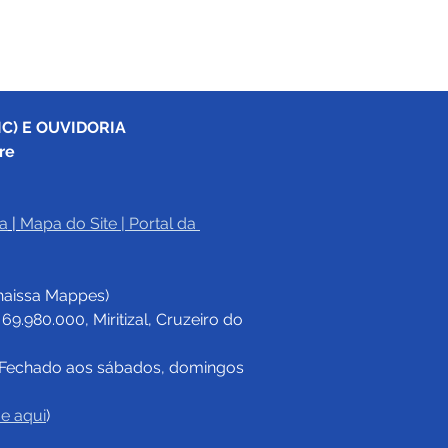
C) E OUVIDORIA
re
a
|
Mapa do Site
 | 
Portal da 
haissa Mappes)
.980.000, Miritizal, Cruzeiro do 
Fechado aos sábados, domingos 
ue aqui
)