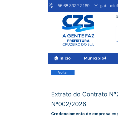
+55 68 3322-2169
gabinete@
O
🏠 Início
Município⬇️
Voltar
Extrato do Contrato 
Nº002/2026
Credenciamento de empresa espe