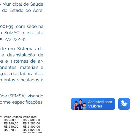
o Municipal de Saúde
l do Estado do Acre,
001-39, com sede na
do Sul/AC, neste ato
0.273.032-41.
rte em Sistemas de
 e desinstalação de
os e sistemas de ar-
onentes, materiais e
ções dos fabricantes,
mentos vinculados à
aúde (SEMSA), visando
orme especificações,
nt.
Valor Unitário
Valor Total
R$ 260,00
R$ 2.600,00
R$ 280,00
R$ 7.280,00
R$ 240,00
R$ 2.400,00
R$ 270,00
R$ 7.020,00