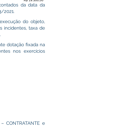
R$ 19.300,00
contados da data da
3/2021.
 execução do objeto,
is incidentes, taxa de
.
te dotação fixada na
ntes nos exercícios
O – CONTRATANTE e