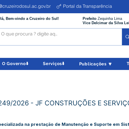
cruzeirodosul.ac.gov.br
Portal da Transparência
lá, Bem-vindo a Cruzeiro do Sul!
Prefeito
Zequinha Lima
Vice Delcimar da Silva Le
O Governo⬇️
Serviços⬇️
Publicações 🔽
Nº249/2026 - JF CONSTRUÇÕES E SERVIÇ
cializada na prestação de Manutenção e Suporte em Sist