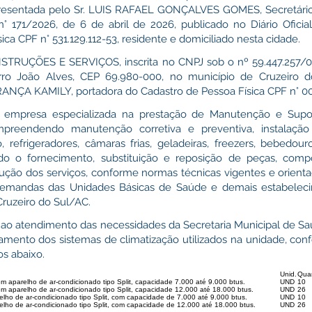
epresentada pelo Sr. LUIS RAFAEL GONÇALVES GOMES, Secretári
° 171/2026, de 6 de abril de 2026, publicado no Diário Oficia
ca CPF n° 531.129.112-53, residente e domiciliado nesta cidade.
RUÇÕES E SERVIÇOS, inscrita no CNPJ sob o nº 59.447.257/0
irro João Alves, CEP 69.980-000, no município de Cruzeiro 
ANÇA KAMILY, portadora do Cadastro de Pessoa Física CPF n° 00
empresa especializada na prestação de Manutenção e Supo
ompreendendo manutenção corretiva e preventiva, instalação
 refrigeradores, câmaras frias, geladeiras, freezers, bebedour
ndo o fornecimento, substituição e reposição de peças, comp
ção dos serviços, conforme normas técnicas vigentes e orienta
demandas das Unidades Básicas de Saúde e demais estabeleci
Cruzeiro do Sul/AC.
 ao atendimento das necessidades da Secretaria Municipal de S
mento dos sistemas de climatização utilizados na unidade, conf
os abaixo.
Unid.
Qua
m aparelho de ar-condicionado tipo Split, capacidade 7.000 até 9.000 btus.
UND
10
em aparelho de ar-condicionado tipo Split, capacidade 12.000 até 18.000 btus.
UND
26
elho de ar-condicionado tipo Split, com capacidade de 7.000 até 9.000 btus.
UND
10
elho de ar-condicionado tipo Split, com capacidade de 12.000 até 18.000 btus.
UND
26