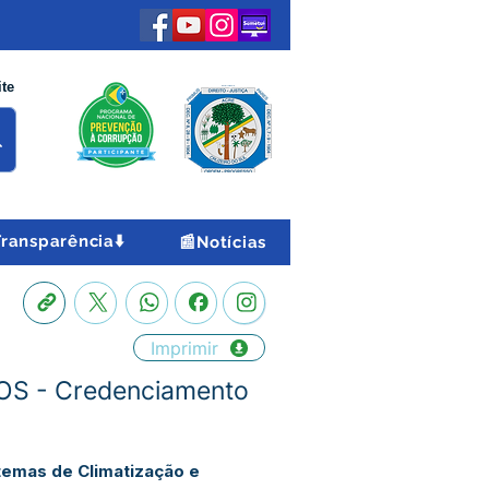
ite
Transparência⬇️
📰Notícias
Imprimir
OS - Credenciamento
emas de Climatização e