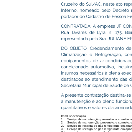
Cruzeiro do Sul/AC, neste ato r
Interino, nomeado pelo Decreto n
portador do Cadastro de Pessoa Físi
CONTRATADA: A empresa JF CONST
Rua Tavares de Lyra, n° 175, Ba
representada pela Sra. JULIANE FR
DO OBJETO: Credenciamento de 
Climatização e Refrigeração, c
equipamentos de ar-condicionado,
condicionado automotivo, inclui
insumos necessários à plena execu
destinados ao atendimento das 
Secretaria Municipal de Saúde de 
A presente contratação destina-se
à manutenção e ao pleno funciona
quantitativos e valores discriminad
Item
Especificação
1
Serviço de manutenção preventiva e corretiva e
2
Serviço de manutenção preventiva e corretiva 
29
Serviço de recarga de gás refrigerante em apar
30
Serviço de recarga de gás refrigerante em apar