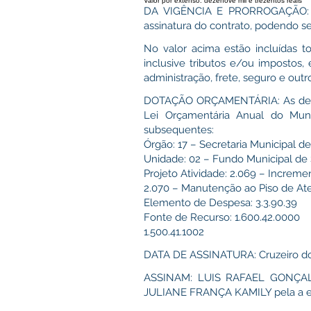
Valor por extenso: dezenove mil e trezentos reais
DA VIGÊNCIA E PRORROGAÇÃO: O 
assinatura do contrato, podendo ser
No valor acima estão incluídas t
inclusive tributos e/ou impostos, e
administração, frete, seguro e out
DOTAÇÃO ORÇAMENTÁRIA: As despes
Lei Orçamentária Anual do Muni
subsequentes:
Órgão: 17 – Secretaria Municipal d
Unidade: 02 – Fundo Municipal de
Projeto Atividade: 2.069 – Increm
2.070 – Manutenção ao Piso de At
Elemento de Despesa: 3.3.90.39
Fonte de Recurso: 1.600.42.0000
1.500.41.1002
DATA DE ASSINATURA: Cruzeiro do 
ASSINAM: LUIS RAFAEL GONÇA
JULIANE FRANÇA KAMILY pela a