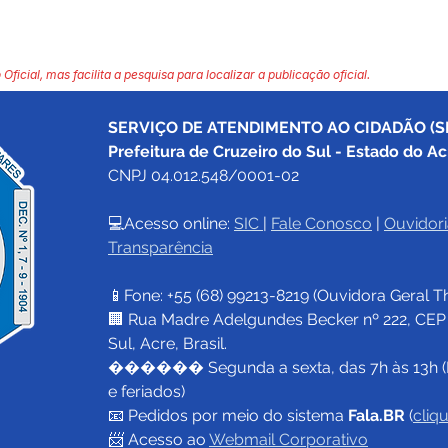
 Oficial, mas facilita a pesquisa para localizar a publicação oficial.
SERVIÇO DE ATENDIMENTO AO CIDADÃO (SI
Prefeitura de Cruzeiro do Sul - Estado do Ac
CNPJ 04.012.548/0001-02
💻Acesso online: 
SIC 
| 
Fale Conosco
 | 
Ouvidori
Transparência
📱Fone: +55 (68) 
99213-8219
 (Ouvidora Geral 
T
🏢 Rua Madre Adelgundes Becker nº 222, CEP 69
Sul, Acre, Brasil.
������ Segunda a sexta, das 7h às 13h (
e feriados)
📧 
Pedidos por meio do sistema 
Fala.BR
 (
cliq
📨 Acesso ao 
Webmail Corporativo