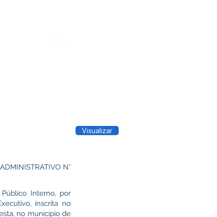
Órgão:
Visualizar
ADMINISTRATIVO N°
úblico Interno, por
cutivo, inscrita no
esta, no município de