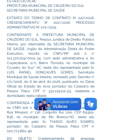
ESTADO DO ACRE
PREFEITURA MUNICIPAL DE CRUZEIRO DO SUL
SECRETARIA MUNICIPAL DE SAÚDE
EXTRATO DO TERMO DE CONTRATO N° 247/2026,
CREDENCIAMENTO N° 002/2026, PROCESSO
ADMINISTRATIVO N° 071/2025
CONTRATANTE: A PREFEITURA MUNICIPAL DE
CRUZEIRO DO SUL, Pessoa Jurídica de Direito Público
Interno, por intermédio da SECRETARIA MUNICIPAL
DE SAÚDE, órgão da Administração Direta do Poder
Executivo, inscrita no CNPJ/MF sob o n°
011.370.229
/0001-34, com sede administrativa à Av.
Copacabana, s/n, Bairro Floresta, no município de
Cruzeiro do Sul/ AC, neste ato representada pelo Sr.
LUIS RAFAEL GONÇALVES GOMES, Secretário
Municipal de Saúde Interino, nomeado pelo Decreto n°
171/2026, de 6 de abril de 2026, publicado no Diário
Oficial do Estado do Acre, portador do Cadastro de
Pessoa Física CPF n°
531.129.112-53
, residente e
domiciliado nesta cidade,
CONTRATADA: A empresa T. A. SOARES LTDA, inscrita
no CNPJ sob o nº
48.211.881
/0001-16, com sede na
Rua Mirassol, n° 136, Conjunto Rui Lino, CEP
69.919-
836
, no município de Rio Branco/AC, neste ato
representada pelo Sr. THIAGO ALVES SOARES,
portador do Cadastro de Pessoa Física CPF n°
020.773.862-90
.
DO OBJETO: Credenciamento de empresa