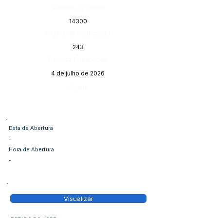
Número do Diário:
14300
Página da Publicação:
243
Data da Publicação:
4 de julho de 2026
Órgão:
Data de Abertura
-
Hora de Abertura
-
Visualizar