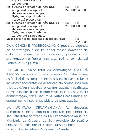
capacidade 12.000 até
18.000 btus.
29
Serviço de recarga de gás
UND
10
R$
R$
refrigerante em aparelho
240,00
2.400,00
de ar-condicionado tipo
Split, com capacidade de
7.000 até 9.000 btus.
30
Serviço de recarga de gás
UND
04
R$
R$
refrigerante em aparelho
270,00
1.080,00
de ar-condicionado tipo
Split, com capacidade de
12.000 até 18.000 btus.
Valor por extenso: sete mil e duzentos reais
R$
7.200,00
DA VIGÊNCIA E PRORROGAÇÃO: O prazo de vigência
da contratação é de 12 (doze) meses, contados da
data da assinatura do contrato, podendo ser
prorrogado, na forma dos arts. 106 e 107 da Lei
Federal nº 14.133/2021.
DO VALOR:O valor total da contratação é de R$
7.200,00 (sete mil e duzentos reais). No valor acima
estão incluídas todas as despesas ordinárias diretas e
indiretas decorrentes de execução do objeto, inclusive
tributos e/ou impostos, encargos sociais, trabalhistas,
previdenciários, fiscais e comerciais incidentes, taxa de
administração, frete, seguro e outros necessários ao
cumprimento integral do objeto da contratação.
DA DOTAÇÃO ORÇAMENTÁRIA: As despesas
decorrentes deste contrato correrão por conta da
seguinte dotação fixada na Lei Orçamentária Anual do
Município de Cruzeiro do Sul, exercício de 2026 e
correspondentes nos exercícios subsequentes:
Órgão: 17 – Secretaria Municipal de Saúde