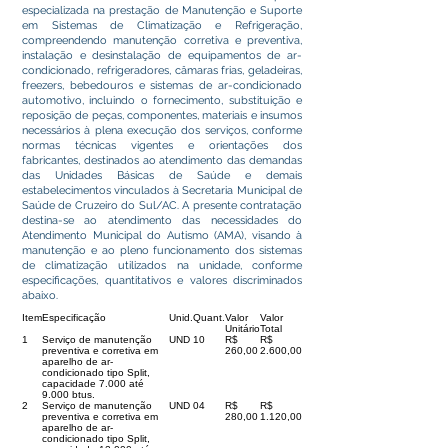
especializada na prestação de Manutenção e Suporte
em Sistemas de Climatização e Refrigeração,
compreendendo manutenção corretiva e preventiva,
instalação e desinstalação de equipamentos de ar-
condicionado, refrigeradores, câmaras frias, geladeiras,
freezers, bebedouros e sistemas de ar-condicionado
automotivo, incluindo o fornecimento, substituição e
reposição de peças, componentes, materiais e insumos
necessários à plena execução dos serviços, conforme
normas técnicas vigentes e orientações dos
fabricantes, destinados ao atendimento das demandas
das Unidades Básicas de Saúde e demais
estabelecimentos vinculados à Secretaria Municipal de
Saúde de Cruzeiro do Sul/AC. A presente contratação
destina-se ao atendimento das necessidades do
Atendimento Municipal do Autismo (AMA), visando à
manutenção e ao pleno funcionamento dos sistemas
de climatização utilizados na unidade, conforme
especificações, quantitativos e valores discriminados
abaixo.
Item
Especificação
Unid.
Quant.
Valor
Valor
Unitário
Total
1
Serviço de manutenção
UND
10
R$
R$
preventiva e corretiva em
260,00
2.600,00
aparelho de ar-
condicionado tipo Split,
capacidade 7.000 até
9.000 btus.
2
Serviço de manutenção
UND
04
R$
R$
preventiva e corretiva em
280,00
1.120,00
aparelho de ar-
condicionado tipo Split,