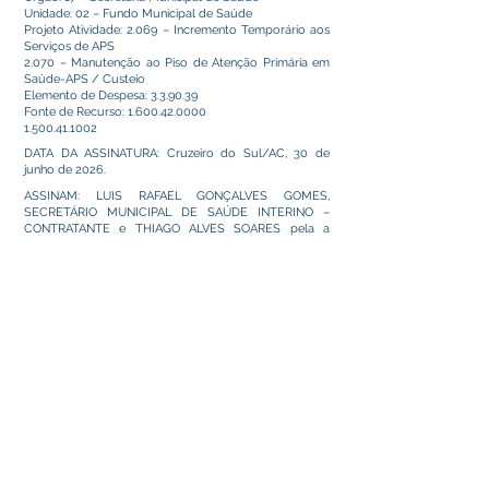
Unidade: 02 – Fundo Municipal de Saúde
Projeto Atividade: 2.069 – Incremento Temporário aos
Serviços de APS
2.070 – Manutenção ao Piso de Atenção Primária em
Saúde-APS / Custeio
Elemento de Despesa: 3.3.90.39
Fonte de Recurso:
1.600.42.0000
1.500.41.1002
DATA DA ASSINATURA: Cruzeiro do Sul/AC, 30 de
junho de 2026.
ASSINAM: LUIS RAFAEL GONÇALVES GOMES,
SECRETÁRIO MUNICIPAL DE SAÚDE INTERINO –
CONTRATANTE e THIAGO ALVES SOARES pela a
empresa T. A. SOARES LTDA – CONTRATADA.
Este texto não substitui o publicado no Diário Oficial, mas
facilita a pesquisa para localizar a publicação oficial.