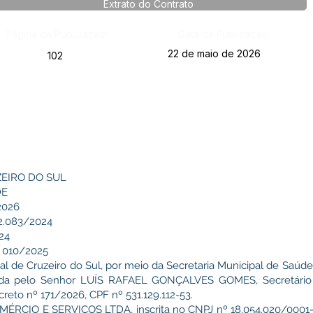
Extrato do Contrato
Página da Publicação:
Data da Publicação:
22 de maio de 2026
102
ZEIRO DO SUL
DE
2026
2.083/2024
24
 010/2025
 de Cruzeiro do Sul, por meio da Secretaria Municipal de Saúde,
ntada pelo Senhor LUÍS RAFAEL GONÇALVES GOMES, Secretário
eto nº 171/2026, CPF nº 531.129.112-53.
CIO E SERVIÇOS LTDA, inscrita no CNPJ nº 18.054.020/0001-0