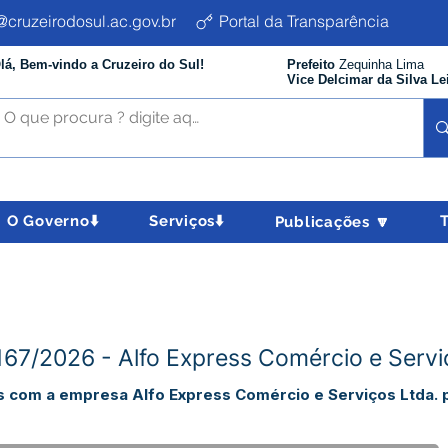
cruzeirodosul.ac.gov.br
Portal da Transparência
lá, Bem-vindo a Cruzeiro do Sul!
Prefeito
Zequinha Lima
Vice Delcimar da Silva Le
O Governo⬇️
Serviços⬇️
Publicações 🔽
167/2026 - Alfo Express Comércio e Servi
s com a empresa Alfo Express Comércio e Serviços Ltda. p