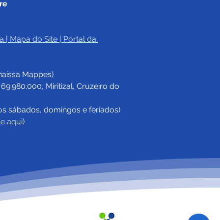
re
a
|
Mapa do Site
 | 
Portal da 
haissa Mappes)
.980.000, Miritizal, Cruzeiro do 
os sábados, domingos e feriados)
ue aqui
)