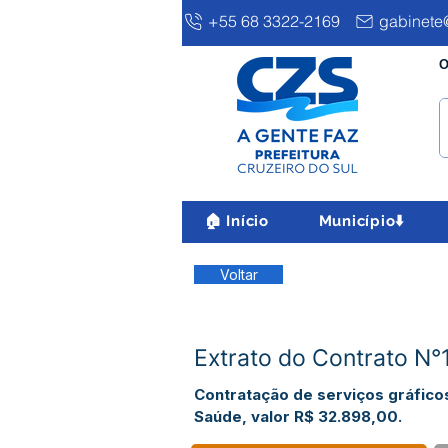
+55 68 3322-2169
gabinete@
O
🏠 Início
Município⬇️
Voltar
Extrato do Contrato N°
Contratação de serviços gráfico
Saúde, valor R$ 32.898,00.