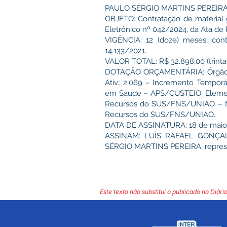
PAULO SÉRGIO MARTINS PEREIRA, 
OBJETO: Contratação de material 
Eletrônico nº 042/2024, da Ata de 
VIGÊNCIA: 12 (doze) meses, cont
14.133/2021.
VALOR TOTAL: R$ 32.898,00 (trinta e
DOTAÇÃO ORÇAMENTÁRIA: Órgão: 17
Ativ.: 2.069 – Incremento Temporá
em Saude – APS/CUSTEIO; Elemento
Recursos do SUS/FNS/UNIAO – Man
Recursos do SUS/FNS/UNIAO.
DATA DE ASSINATURA: 18 de maio
ASSINAM: LUÍS RAFAEL GONÇALVE
SÉRGIO MARTINS PEREIRA, represe
Este texto não substitui o publicado no Diário