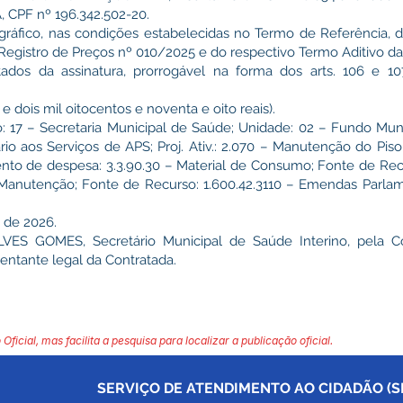
CPF nº 196.342.502-20.
gráfico, nas condições estabelecidas no Termo de Referência, 
Registro de Preços nº 010/2025 e do respectivo Termo Aditivo da
ados da assinatura, prorrogável na forma dos arts. 106 e 1
 dois mil oitocentos e noventa e oito reais).
 – Secretaria Municipal de Saúde; Unidade: 02 – Fundo Munic
rio aos Serviços de APS; Proj. Ativ.: 2.070 – Manutenção do Pis
 de despesa: 3.3.90.30 – Material de Consumo; Fonte de Recu
utenção; Fonte de Recurso: 1.600.42.3110 – Emendas Parlame
 de 2026.
S GOMES, Secretário Municipal de Saúde Interino, pela C
ntante legal da Contratada.
 Oficial, mas facilita a pesquisa para localizar a publicação oficial.
SERVIÇO DE ATENDIMENTO AO CIDADÃO (SI