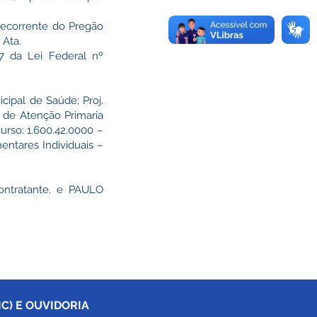
decorrente do Pregão
 Ata.
07 da Lei Federal nº
ipal de Saúde; Proj.
o de Atenção Primaria
rso: 1.600.42.0000 –
ntares Individuais –
ontratante, e PAULO
C) E OUVIDORIA