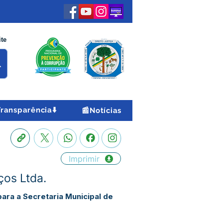
ite
Transparência⬇️
📰Notícias
Imprimir
ços Ltda.
ara a Secretaria Municipal de