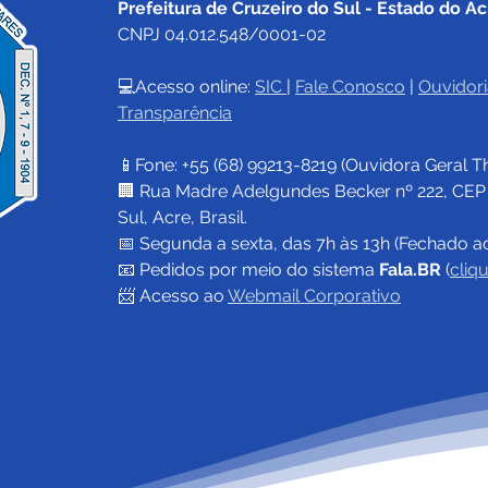
Prefeitura de Cruzeiro do Sul - Estado do Ac
CNPJ 04.012.548/0001-02
💻Acesso online: 
SIC 
| 
Fale Conosco
 | 
Ouvidori
Transparência
📱Fone: +55 (68) 
99213-8219
 (Ouvidora Geral 
T
🏢 Rua Madre Adelgundes Becker nº 222, CEP 69
Sul, Acre, Brasil.
📅 Segunda a sexta, das 7h às 13h (Fechado a
📧 
Pedidos por meio do sistema 
Fala.BR
 (
cliq
📨 Acesso ao 
Webmail Corporativo