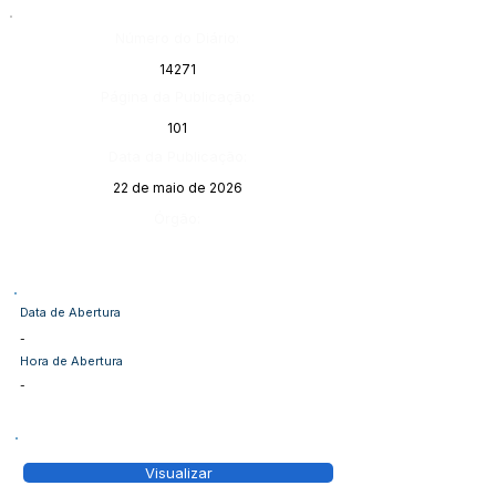
Número do Diário:
14271
Página da Publicação:
101
Data da Publicação:
22 de maio de 2026
Órgão:
Data de Abertura
-
Hora de Abertura
-
Visualizar