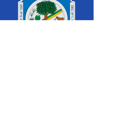
SERVIÇO DE ATENDIMENTO AO 
CIDADÃO (SIC) E OUVIDORIA
Prefeitura de Cruzeiro do Sul - Estado 
do Acre
CNPJ 04.012.548/0001-02
💻Acesso online: 
SIC 
| 
Fale Conosco
 | 
Ouvidoria
|
Mapa do Site
 | 
Portal da 
Transparência
📱Fone: +55 (68) 
99213-8219
 (Ouvidora 