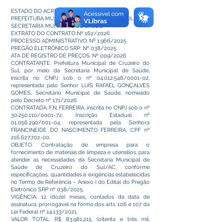
ESTADO DO ACRE
PREFEITURA MUNICIPAL DE CRUZEIRO DO SUL
SECRETARIA MUNICIPAL DE SAÚDE
EXTRATO DO CONTRATO Nº 162/2026
PROCESSO ADMINISTRATIVO: Nº 1.966/2025
PREGÃO ELETRÔNICO SRP: Nº 038/2025
ATA DE REGISTRO DE PREÇOS: Nº 009/2026
CONTRATANTE: Prefeitura Municipal de Cruzeiro do
Sul, por meio da Secretaria Municipal de Saúde,
inscrita no CNPJ sob o nº
04.012.548
/0001-02,
representada pelo Senhor LUÍS RAFAEL GONÇALVES
GOMES, Secretário Municipal de Saúde, nomeado
pelo Decreto nº 171/2026.
CONTRATADA: F.N. FERREIRA, inscrita no CNPJ sob o nº
30.250.110
/0001-72, Inscrição Estadual nº
01.056.290
/001-04, representada pela Senhora
FRANCINEIDE DO NASCIMENTO FERREIRA, CPF nº
216.627.702-00
.
OBJETO: Contratação de empresa para o
fornecimento de materiais de limpeza e utensílios, para
atender as necessidades da Secretaria Municipal de
Saúde de Cruzeiro do Sul/AC, conforme
especificações, quantidades e exigências estabelecidas
no Termo de Referência – Anexo I do Edital do Pregão
Eletrônico SRP nº 038/2025.
VIGÊNCIA: 12 (doze) meses, contados da data de
assinatura, prorrogável na forma dos arts. 106 e 107 da
Lei Federal nº 14.133/2021.
VALOR TOTAL: R$ 83.981,215 (oitenta e três mil,