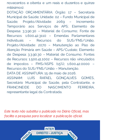
novecentos e oitenta e um reais e duzentos e quinze
milésimos).
DOTAÇÃO ORÇAMENTÁRIA: Órgão: 17 – Secretaria
Municipal de Saúde; Unidade: 02 – Fundo Municipal de
Saúde; Projeto/Atividade: 2069 – Incremento
Temporário aos Serviços de APS; Elemento de
Despesa: 3.3.90.30 – Material de Consumo; Fonte de
Recursos:
1.600.42.3110
– Emendas Parlamentares
Individuais – Recursos do SUS/FNS/União.
Projeto/Atividade: 2070 – Manutenção ao Piso de
Atenção Primária em Saúde – APS/Custeio; Elemento
de Despesa: 3.3.90.30 – Material de Consumo; Fontes
de Recursos:
1.500.41.1002
– Recursos não vinculados
de impostos – FMS/ASPS (15%);
1.600.42.0000
–
Recursos do SUS/FNS/União – Manutenção.
DATA DE ASSINATURA: 15 de maio de 2026.
ASSINAM: LUÍS RAFAEL GONÇALVES GOMES,
Secretário Municipal de Saúde, pela Contratante, e
FRANCINEIDE DO NASCIMENTO FERREIRA,
representante legal da Contratada.
Este texto não substitui o publicado no Diário Oficial, mas
facilita a pesquisa para localizar a publicação oficial.