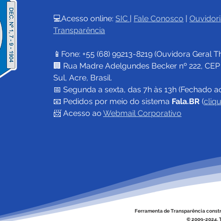
💻Acesso online: 
SIC 
| 
Fale Conosco
 | 
Ouvidori
Transparência
📱Fone: +55 (68) 
99213-8219
 (Ouvidora Geral 
T
🏢 Rua Madre Adelgundes Becker nº 222, CEP 69
Sul, Acre, Brasil.
📅 Segunda a sexta, das 7h às 13h (Fechado a
📧 
Pedidos por meio do sistema 
Fala.BR
 (
cliq
📨 Acesso ao 
Webmail Corporativo
Ferramenta de Transparência const
© 2009-2024. T