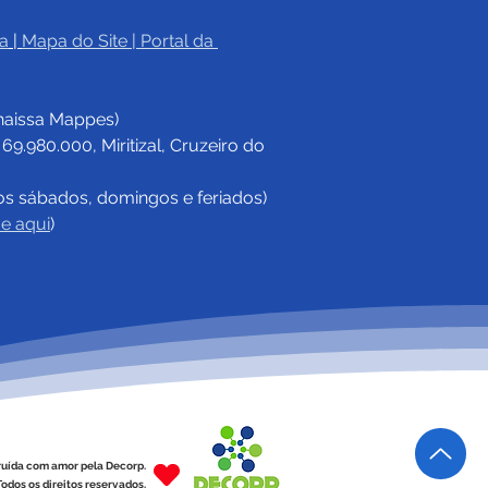
a
|
Mapa do Site
 | 
Portal da 
haissa Mappes)
.980.000, Miritizal, Cruzeiro do 
os sábados, domingos e feriados)
ue aqui
)
ruída com amor pela Decorp.
odos os direitos reservados.