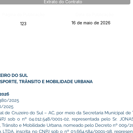
Extrato do Contrato
Página da Publicação:
Data da Publicação:
16 de maio de 2026
123
EIRO DO SUL
NSPORTE, TRÂNSITO E MOBILIDADE URBANA
2026
380/2025
8/2025
al de Cruzeiro do Sul – AC, por meio da Secretaria Municipal de T
CNPJ sob o nº 04.012.548/0001-02, representada pelo Sr. JO
e, Trânsito e Mobilidade Urbana, nomeado pelo Decreto nº 009/2
DA, inscrita no CNPJ sob o nº 03.664.584/0001-98, repres