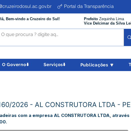
cruzeirodosul.ac.gov.br
Portal da Transparência
lá, Bem-vindo a Cruzeiro do Sul!
Prefeito
Zequinha Lima
Vice Delcimar da Silva Le
O Governo⬇️
Serviços⬇️
Publicações 🔽
N°160/2026 - AL CONSTRUTORA LTDA - PE
madeiras com a empresa AL CONSTRUTORA LTDA, através 
,00.