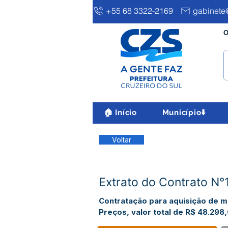
+55 68 3322-2169
gabinete@
O
🏠 Início
Município⬇️
Voltar
Extrato do Contrato 
Contratação para aquisição de 
Preços, valor total de R$ 48.298