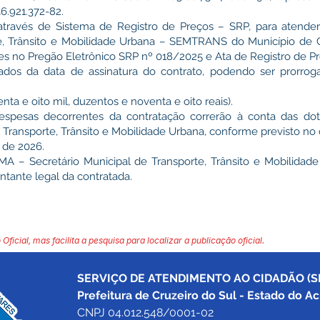
.921.372-82.
através de Sistema de Registro de Preços – SRP, para atende
te, Trânsito e Mobilidade Urbana – SEMTRANS do Município de C
s no Pregão Eletrônico SRP nº 018/2025 e Ata de Registro de P
ados da data de assinatura do contrato, podendo ser prorrog
ta e oito mil, duzentos e noventa e oito reais).
spesas decorrentes da contratação correrão à conta das dot
e Transporte, Trânsito e Mobilidade Urbana, conforme previsto no
 de 2026.
 – Secretário Municipal de Transporte, Trânsito e Mobilida
ante legal da contratada.
 Oficial, mas facilita a pesquisa para localizar a publicação oficial.
SERVIÇO DE ATENDIMENTO AO CIDADÃO (SI
Prefeitura de Cruzeiro do Sul - Estado do Ac
CNPJ 04.012.548/0001-02