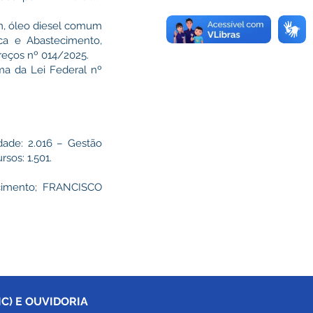
m, óleo diesel comum
sca e Abastecimento,
reços nº 014/2025.
ma da Lei Federal nº
dade: 2.016 – Gestão
sos: 1.501.
cimento; FRANCISCO
C) E OUVIDORIA