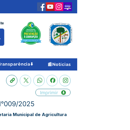
ite
Transparência⬇️
📰Notícias
Imprimir
N°009/2025
taria Municipal de Agricultura