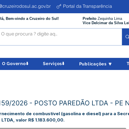
cruzeirodosul.ac.gov.br
Portal da Transparência
lá, Bem-vindo a Cruzeiro do Sul!
Prefeito
Zequinha Lima
Vice Delcimar da Silva Le
O Governo⬇️
Serviços⬇️
Publicações 🔽
N°159/2026 - POSTO PAREDÃO LTDA - PE 
ecimento de combustível (gasolina e diesel) para a Secre
TDA, valor R$ 1.183.600,00.