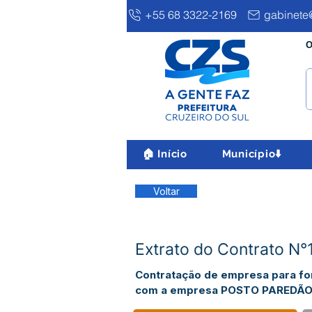
+55 68 3322-2169
gabinete@
O
🏠 Início
Município⬇️
Voltar
Extrato do Contrato 
Contratação de empresa para forn
com a empresa POSTO PAREDÃO L