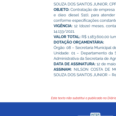
SOUZA DOS SANTOS JUNIOR, CPF n
OBJETO:
Contratação de empresa 
e óleo diesel S10), para atender
conforme especificações constante
VIGÊNCIA:
12 (doze) meses, conta
14.133/2021.
VALOR TOTAL:
R$ 1.183.600,00 (um 
DOTAÇÃO ORÇAMENTÁRIA:
Órgão: 08 – Secretaria Municipal d
Unidade: 01 – Departamento da Se
Administrativa da Secretaria de Agr
DATA DE ASSINATURA:
12 de maio
ASSINAM:
NILSON COSTA DE MOUR
SOUZA DOS SANTOS JUNIOR – Repr
Este texto não substitui o publicado no Diário