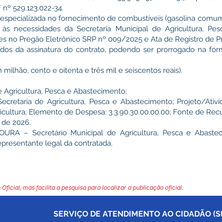
º 529.123.022-34.
especializada no fornecimento de combustíveis (gasolina comu
 às necessidades da Secretaria Municipal de Agricultura, Pe
s no Pregão Eletrônico SRP nº 009/2025 e Ata de Registro de P
dos da assinatura do contrato, podendo ser prorrogado na for
milhão, cento e oitenta e três mil e seiscentos reais).
e Agricultura, Pesca e Abastecimento;
cretaria de Agricultura, Pesca e Abastecimento; Projeto/Ativi
icultura; Elemento de Despesa: 3.3.90.30.00.00.00; Fonte de Recur
 de 2026.
A – Secretário Municipal de Agricultura, Pesca e Abaste
esentante legal da contratada.
 Oficial, mas facilita a pesquisa para localizar a publicação oficial.
SERVIÇO DE ATENDIMENTO AO CIDADÃO (SI