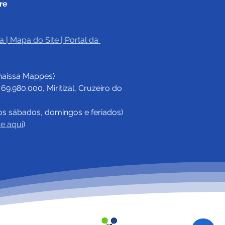
re
a
|
Mapa do Site
 | 
Portal da 
haissa Mappes)
.980.000, Miritizal, Cruzeiro do 
os sábados, domingos e feriados)
ue aqui
)