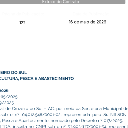
Extrato do Contrato
Página da Publicação:
Data da Publicação:
16 de maio de 2026
122
EIRO DO SUL
CULTURA, PESCA E ABASTECIMENTO
2026
165/2025
9/2025
al de Cruzeiro do Sul – AC, por meio da Secretaria Municipal de
J sob o nº 04.012.548/0001-02, representada pelo Sr. NIL
ra, Pesca e Abastecimento, nomeado pelo Decreto nº 017/2025.
A, inscrita no CNPJ sob o nº 53.903.637/0001-54, represe