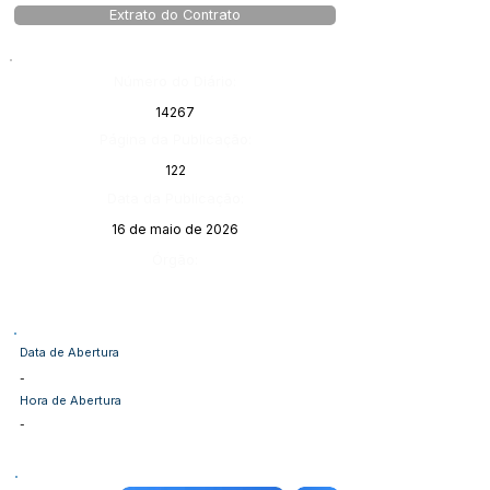
Extrato do Contrato
Número do Diário:
14267
Página da Publicação:
122
Data da Publicação:
16 de maio de 2026
Órgão:
Data de Abertura
-
Hora de Abertura
-