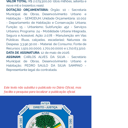
VALOR TOTAL:
R$
2.079.300
,00 (dois milhões, setenta e
nove mil e trezentos reais).
DOTAÇÃO ORÇAMENTÁRIA:
Órgão: 10 - Secretaria
Municipal de Obras, Desenvolvimento Urbano e
Habitação - SEMODUH; Unidade Orçamentária: 10.002
- Departamento de Habitação e Conservação Urbana;
Função: 15 - Urbanismo; Subfunção: 452 - Serviços
Urbanos; Programa: 24 - Mobilidade Urbana Integrada,
Segura e Acessível; Ação: 2.078 - Manutenção em Vias
Públicas (Ruas, calçadas, escadarias); Natureza da
Despesa:
3.3.90.30.00
- Material de Consumo; Fonte de
Recursos:
1.501.00.0000
,
1.701.00.0000
e
1.710.63.3210
.
DATA DE ASSINATURA:
12 de maio de 2026.
ASSINAM:
CARLOS ALVES DA SILVA - Secretário
Municipal de Obras, Desenvolvimento Urbano e
Habitação; PEDRO SAULO DA SILVA SAMPAIO -
Representante legal da contratada.
Este texto não substitui o publicado no Diário Oficial, mas
facilita a pesquisa para localizar a publicação oficial.