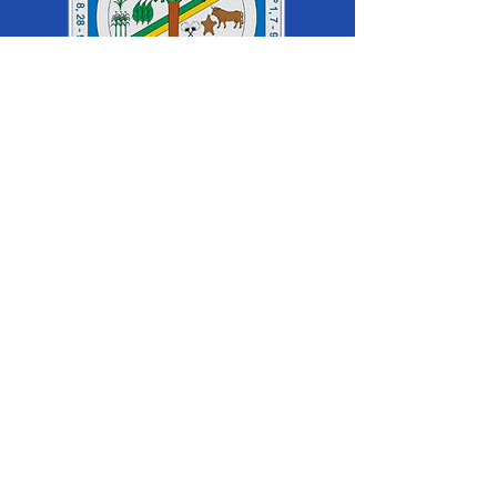
SERVIÇO DE ATENDIMENTO AO 
CIDADÃO (SIC) E OUVIDORIA
Prefeitura de Cruzeiro do Sul - Estado 
do Acre
CNPJ 04.012.548/0001-02
💻Acesso online: 
SIC 
| 
Fale Conosco
 | 
Ouvidoria
|
Mapa do Site
 | 
Portal da 
Transparência
📱Fone: +55 (68) 
99213-8219
 (Ouvidora 
Geral 
Thaissa Mappes)
🏢 Rua Madre Adelgundes Becker nº 