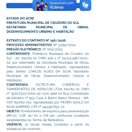
Visualizar
ESTADO DO ACRE
PREFEITURA MUNICIPAL DE CRUZEIRO DO SUL
SECRETARIA MUNICIPAL DE OBRAS,
DESENVOLVIMENTO URBANO E HABITAÇÃO
EXTRATO DO CONTRATO Nº 156/2026
PROCESSO ADMINISTRATIVO:
Nº 3.059/2024
PREGÃO ELETRÔNICO:
Nº 005/2025
CONTRATANTE:
Prefeitura Municipal de Cruzeiro do
Sul - AC, inscrita no CNPJ sob o nº
04.012.548
/0001-
02, por intermédio da Secretaria Municipal de Obras,
Desenvolvimento Urbano e Habitação, representada
pelo Senhor CARLOS ALVES DA SILVA, Secretário
Municipal de Obras, Desenvolvimento Urbano e
Habitação.
CONTRATADA:
ESTRUTURA COMÉRCIO E
TRANSPORTES DE ASFALTOS LTDA, inscrita no CNPJ
nº
35.617.510
/0001-97, com sede na Rua Constelação
de Gêmeos, nº 553, Casa A, Bairro Aleixo, Manaus - AM,
CEP
69.083-010
, representada por PEDRO SAULO DA
SILVA SAMPAIO, CPF nº
444.957.652-72
.
OBJETO:
Fornecimento de insumos para pavimentação
(RR-2C, CAP 50/70 e CM-30), conforme condições
estabelecidas no Termo de Referência.
VIGÊNCIA:
12 (doze) meses, contados a partir da
assinatura do contrato.