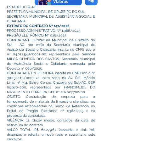
ESTADO DO ACRE
PREFEITURA MUNICIPAL DE CRUZEIRO DO SUL
SECRETARIA MUNICIPAL DE ASSISTÊNCIA SOCIAL E
CIDADANIA
EXTRATO DO CONTRATO Nº 147/2026
PROCESSO ADMINISTRATIVO: Nº 1.966/2025
PREGÃO ELETRÔNICO: Nº 038/2025
CONTRATANTE: Prefeitura Municipal de Cruzeiro do
Sul - AC, por meio da Secretaria Municipal de
Assistência Social e Cidadania, inscrita no CNPJ sob o
nº
04.012.548
/0001-02, representada pela Senhora
MILCA OLIVEIRA DOS SANTOS, Secretária Municipal
de Assistência Social e Cidadania, nomeada pelo
Decreto nº 006/2025.
CONTRATADA: F.N. FERREIRA, inscrita no CNPJ sob o nº
30.250.110
/0001-72, com sede na Av. Cel. Mâncio
Lima, nº 594, Bairro Centro, Cruzeiro do Sul/AC, CEP
69.980-000
, representada por FRANCINEIDE DO
NASCIMENTO FERREIRA, CPF nº
216.627.702-00
.
OBJETO: Contratação de empresa para o
fornecimento de materiais de limpeza e utensílios, nas
condições estabelecidas no Termo de Referência, no
Edital do Pregão Eletrônico nº 038/2025 e na
proposta da contratada.
VIGÊNCIA: 12 (doze) meses, contados da data de
assinatura do contrato.
VALOR TOTAL: R$ 62.279,67 (sessenta e dois mil,
duzentos e setenta e nove reais e sessenta e sete
centavos).