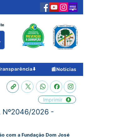
ite
Transparência⬇️
📰Notícias
Imprimir
PA Nº2046/2026 -
ção com a Fundação Dom José