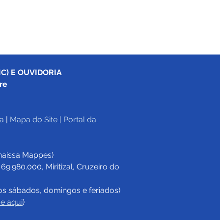
C) E OUVIDORIA
re
a
|
Mapa do Site
 | 
Portal da 
haissa Mappes)
.980.000, Miritizal, Cruzeiro do 
os sábados, domingos e feriados)
ue aqui
)