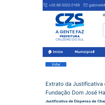
+55 68 3322-2169
gabinete@
O
🏠 Início
Município⬇️
Voltar
Extrato da Justificati
Fundação Dom José Ha
Justificativa de Dispensa de C