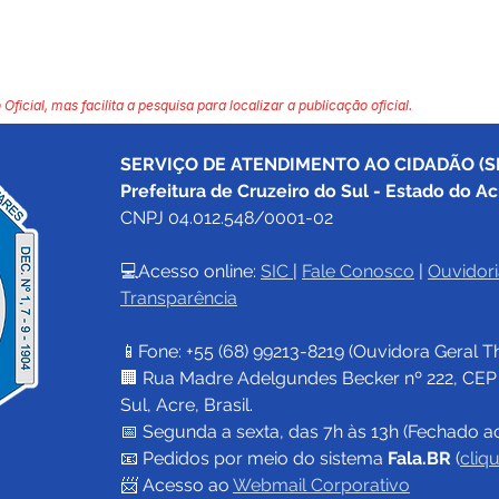
 Oficial, mas facilita a pesquisa para localizar a publicação oficial.
SERVIÇO DE ATENDIMENTO AO CIDADÃO (SI
Prefeitura de Cruzeiro do Sul - Estado do Ac
CNPJ 04.012.548/0001-02
💻Acesso online: 
SIC 
| 
Fale Conosco
 | 
Ouvidori
Transparência
📱Fone: +55 (68) 
99213-8219
 (Ouvidora Geral 
T
🏢 Rua Madre Adelgundes Becker nº 222, CEP 69
Sul, Acre, Brasil.
📅 Segunda a sexta, das 7h às 13h (Fechado a
📧 
Pedidos por meio do sistema 
Fala.BR
 (
cliq
📨 Acesso ao 
Webmail Corporativo