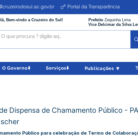
cruzeirodosul.ac.gov.br
Portal da Transparência
lá, Bem-vindo a Cruzeiro do Sul!
Prefeito
Zequinha Lima
Vice Delcimar da Silva Le
O Governo⬇️
Serviços⬇️
Publicações 🔽
va de Dispensa de Chamamento Público - 
scher
hamamento Público para celebração de Termo de Colabora