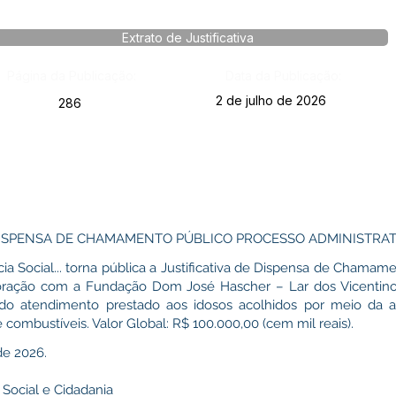
Extrato de Justificativa
Página da Publicação:
Data da Publicação:
2 de julho de 2026
286
 DISPENSA DE CHAMAMENTO PÚBLICO PROCESSO ADMINISTRAT
ia Social... torna pública a Justificativa de Dispensa de Chamame
ação com a Fundação Dom José Hascher – Lar dos Vicentinos..
 do atendimento prestado aos idosos acolhidos por meio da 
e combustíveis. Valor Global: R$ 100.000,00 (cem mil reais).
de 2026.
 Social e Cidadania