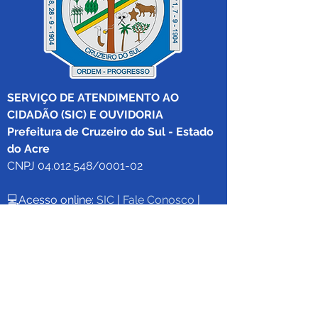
SERVIÇO DE ATENDIMENTO AO 
CIDADÃO (SIC) E OUVIDORIA
Prefeitura de Cruzeiro do Sul - Estado 
do Acre
CNPJ 04.012.548/0001-02
💻Acesso online: 
SIC 
| 
Fale Conosco
 | 
Ouvidoria
|
Mapa do Site
 | 
Portal da 
Transparência
📱Fone: +55 (68) 
99213-8219
 (Ouvidora 
Geral 
Thaissa Mappes)
🏢 Rua Madre Adelgundes Becker nº 