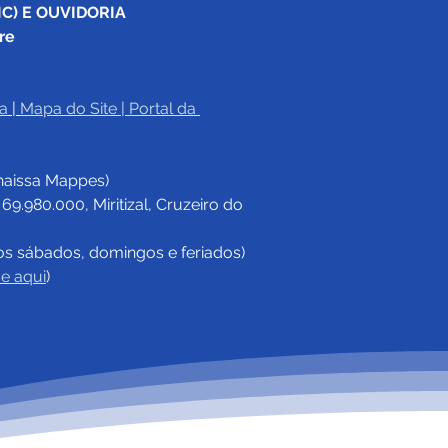
C) E OUVIDORIA
re
a
|
Mapa do Site
 | 
Portal da 
haissa Mappes)
.980.000, Miritizal, Cruzeiro do 
os sábados, domingos e feriados)
ue aqui
)