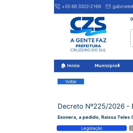
+55 68 3322-2169
gabinete@
O
🏠 Início
Município⬇️
Voltar
Decreto Nº225/2026 - E
Exonera, a pedido, Raissa Teles 
Legislação