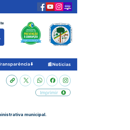
ite
Transparência⬇️
📰Notícias
Imprimir
nistrativa municipal.