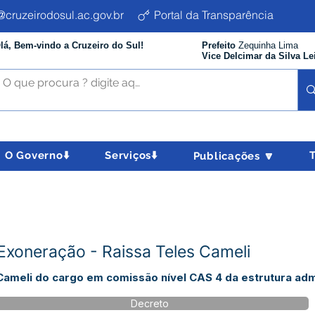
cruzeirodosul.ac.gov.br
Portal da Transparência
lá, Bem-vindo a Cruzeiro do Sul!
Prefeito
Zequinha Lima
Vice Delcimar da Silva Le
O Governo⬇️
Serviços⬇️
Publicações 🔽
xoneração - Raissa Teles Cameli
Cameli do cargo em comissão nível CAS 4 da estrutura admi
Decreto