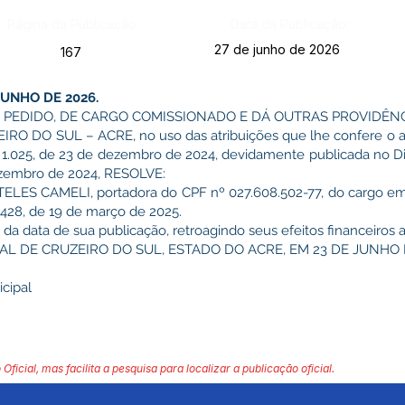
Página da Publicação:
Data da Publicação:
27 de junho de 2026
167
JUNHO DE 2026.
 PEDIDO, DE CARGO COMISSIONADO E DÁ OUTRAS PROVIDÊNC
 DO SUL – ACRE, no uso das atribuições que lhe confere o art
 1.025, de 23 de dezembro de 2024, devidamente publicada no Diá
dezembro de 2024, RESOLVE:
A TELES CAMELI, portadora do CPF nº 027.608.502-77, do cargo e
428, de 19 de março de 2025.
 da data de sua publicação, retroagindo seus efeitos financeiros a
AL DE CRUZEIRO DO SUL, ESTADO DO ACRE, EM 23 DE JUNHO 
cipal
 Oficial, mas facilita a pesquisa para localizar a publicação oficial.