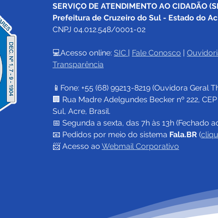
SERVIÇO DE ATENDIMENTO AO CIDADÃO (SI
Prefeitura de Cruzeiro do Sul - Estado do Ac
CNPJ 04.012.548/0001-02
💻Acesso online: 
SIC 
| 
Fale Conosco
 | 
Ouvidori
Transparência
📱Fone: +55 (68) 
99213-8219
 (Ouvidora Geral 
T
🏢 Rua Madre Adelgundes Becker nº 222, CEP 69
Sul, Acre, Brasil.
📅 Segunda a sexta, das 7h às 13h (Fechado a
📧 
Pedidos por meio do sistema 
Fala.BR
 (
cliq
📨 Acesso ao 
Webmail Corporativo