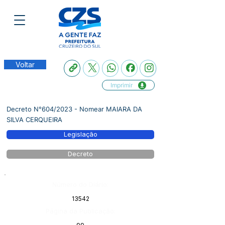
Voltar
Imprimir
Decreto N°604/2023 - Nomear MAIARA DA
SILVA CERQUEIRA
Legislação
Decreto
Número do Diário:
13542
Página da Publicação: