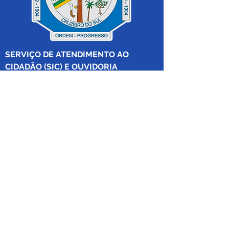
SERVIÇO DE ATENDIMENTO AO 
CIDADÃO (SIC) E OUVIDORIA
Prefeitura de Cruzeiro do Sul - Estado 
do Acre
CNPJ 04.012.548/0001-02
💻Acesso online: 
SIC 
| 
Fale Conosco
 | 
Ouvidoria
|
Mapa do Site
 | 
Portal da 
Transparência
📱Fone: +55 (68) 
99213-8219
 (Ouvidora 
Geral 
Thaissa Mappes)
🏢 Rua Madre Adelgundes Becker nº 
222, CEP 69.980.000, Miritizal, Cruzeiro 
do Sul, Acre, Brasil.