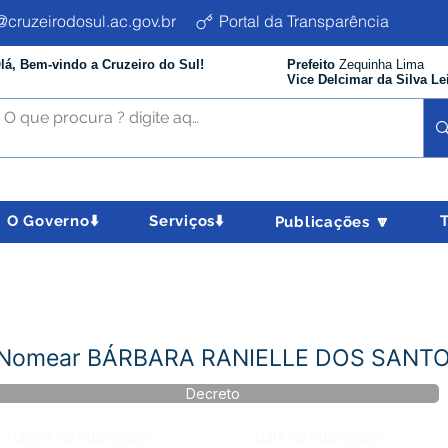
cruzeirodosul.ac.gov.br
Portal da Transparência
lá, Bem-vindo a Cruzeiro do Sul!
Prefeito
Zequinha Lima
Vice Delcimar da Silva Le
O Governo⬇️
Serviços⬇️
Publicações 🔽
- Nomear BÁRBARA RANIELLE DOS SANTO
Decreto
Página da Publicação:
Data da Publicação: