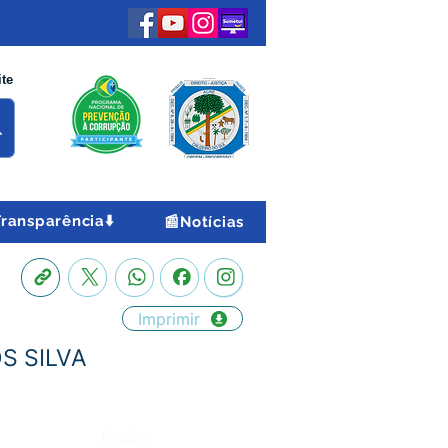
ite
Transparência⬇️
📰Notícias
Imprimir
S SILVA
Órgão: