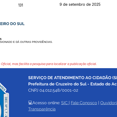
9 de setembro de 2025
131
EIRO DO SUL
25
SIONADO E DÁ OUTRAS PROVIDÊNCIAS.
 Oficial, mas facilita a pesquisa para localizar a publicação oficial.
SERVIÇO DE ATENDIMENTO AO CIDADÃO (SI
Prefeitura de Cruzeiro do Sul - Estado do Ac
CNPJ 04.012.548/0001-02
💻Acesso online: 
SIC 
| 
Fale Conosco
 | 
Ouvidori
Transparência