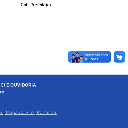
Gab. Prefeito(a)
C) E OUVIDORIA
re
a
|
Mapa do Site
 | 
Portal da 