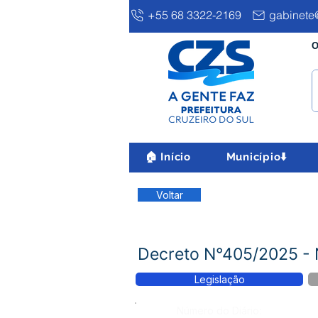
+55 68 3322-2169
gabinete@
O
🏠 Início
Município⬇️
Voltar
Decreto N°405/2025 
Legislação
Número do Diário: