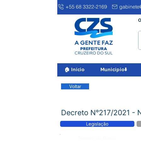
+55 68 3322-2169
gabinete@
O
🏠 Início
Município⬇️
Voltar
Decreto N°217/2021 -
Legislação
Número do Diário: