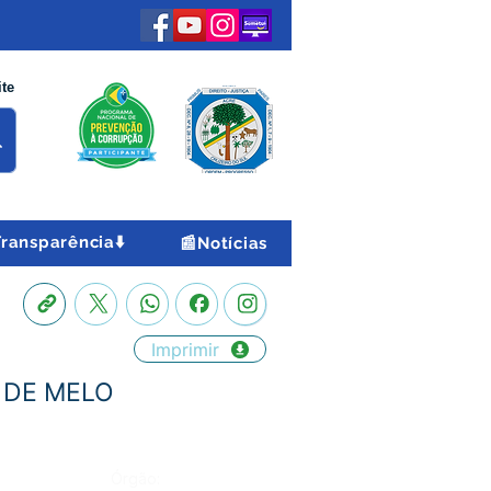
ite
Transparência⬇️
📰Notícias
Imprimir
S DE MELO
Órgão: