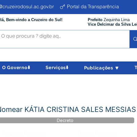
cruzeirodosul.ac.gov.br
Portal da Transparência
lá, Bem-vindo a Cruzeiro do Sul!
Prefeito
Zequinha Lima
Vice Delcimar da Silva Le
O Governo⬇️
Serviços⬇️
Publicações 🔽
 Nomear KÁTIA CRISTINA SALES MESSIA
Decreto
Página da Publicação:
Data da Publicação: