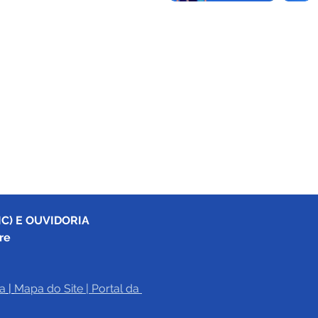
C) E OUVIDORIA
re
a
|
Mapa do Site
 | 
Portal da 