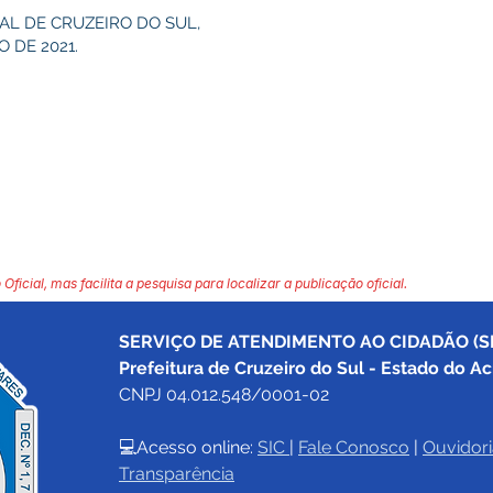
AL DE CRUZEIRO DO SUL,
 DE 2021.
 Oficial, mas facilita a pesquisa para localizar a publicação oficial.
SERVIÇO DE ATENDIMENTO AO CIDADÃO (SI
Prefeitura de Cruzeiro do Sul - Estado do Ac
CNPJ 04.012.548/0001-02
💻Acesso online: 
SIC 
| 
Fale Conosco
 | 
Ouvidori
Transparência