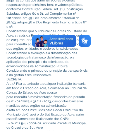
julgar as contas dos administradores e demais
responsáveis por dinheiros, bens e valores públicos,
conforme Constituição Federal, art. 71, Constituição
Estadual, artigos 60 e 61, Lei Complementar nº
101/2000, art. 59, Lei Complementar Estadual nº
38/93, artigos 36 e 37, e Regimento Interno, artigos 6º
e 9º;
Considerando que o Tribunal de Contas do Estado do
Acre, através da Resolução nº 87, de 28 de novembro
de 2013, requer documento de autorização de acesso
para consulta aos dados da movimentação bancária
dos órgãos, entidades e poderes jurisdicionados;
Considerando a evolução e a disseminação das
tecnologias de tratamento da informação, e a
aplicação dos princípios da celeridade, da
economicidade na Administração Pública;
Considerando o primado do princípio da transparência
e da gestão fiscal responsável,
DECRETA:
Art. 1º Fica autorizado a qualquer instituição bancária,
em todo o Estado do Acre, a conceder ao Tribunal de
Contas do Estado do Acre acesso
para consulta à movimentação financeira do período
de 01/01/2023 a 31/12/2023, das contas bancárias
mantidas pelos órgãos da administração
direta e fundos instituídos pelo Poder Executivo do
Município de Cruzeiro do Sul, Estado do Acre, assim
especificamente de titularidade dos CNPJ:
I –
04.012.548
/0001-02, entidade Prefeitura Municipal
de Cruzeiro do Sul, Acre;