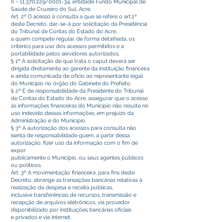
II –
11.370.229
/0001-34, entidade Fundo Municipal de
Saúde de Cruzeiro do Sul, Acre.
Art. 2º O acesso à consulta a que se refere o art.1º
deste Decreto, dar-se-á por solicitação da Presidência
do Tribunal de Contas do Estado do Acre,
a quem compete regular, de forma detalhada, os
critérios para uso dos acessos permitidos e a
portabilidade pelos servidores autorizados.
§ 1º A solicitação de que trata o caput deverá ser
dirigida diretamente ao gerente da instituição financeira
e ainda comunicada de ofício ao representante legal
do Município no órgão do Gabinete do Prefeito.
§ 2º É de responsabilidade da Presidente do Tribunal
de Contas do Estado do Acre, assegurar que o acesso
às informações financeiras do Município não resulte no
uso indevido dessas informações, em prejuízo da
Administração e do Município.
§ 3º A autorização dos acessos para consulta não
isenta de responsabilidade quem, a partir dessa
autorização, fizer uso da informação com o fim de
expor
publicamente o Município, ou seus agentes públicos
ou políticos.
Art. 3º A movimentação financeira, para fins deste
Decreto, abrange as transações bancárias relativas à
realização da despesa e receita públicas,
inclusive transferências de recursos, transmissão e
recepção de arquivos eletrônicos, via provedor
disponibilizado por instituições bancárias oficiais
e privados e via internet.