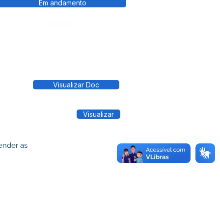
Em andamento
Órgão:
Visualizar Doc
Visualizar
ender as