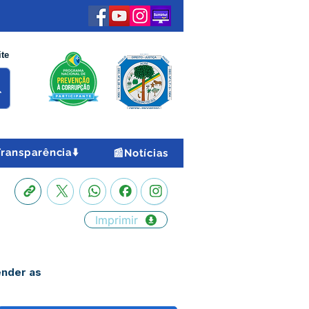
ite
Transparência⬇️
📰Notícias
Imprimir
ender as