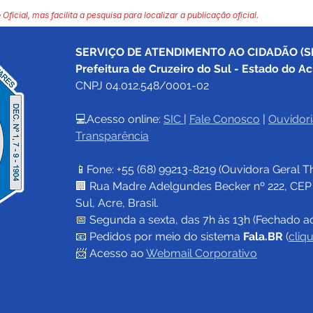
 Oficial, mas facilita a pesquisa para localizar a publicação oficial.
SERVIÇO DE ATENDIMENTO AO CIDADÃO (SI
Prefeitura de Cruzeiro do Sul - Estado do Ac
CNPJ 04.012.548/0001-02
💻Acesso online: 
SIC 
| 
Fale Conosco
 | 
Ouvidori
Transparência
📱Fone: +55 (68) 
99213-8219
 (Ouvidora Geral 
T
🏢 Rua Madre Adelgundes Becker nº 222, CEP 69
Sul, Acre, Brasil.
📅 Segunda a sexta, das 7h às 13h (Fechado a
📧 
Pedidos por meio do sistema 
Fala.BR
 (
cliq
📨 Acesso ao 
Webmail Corporativo