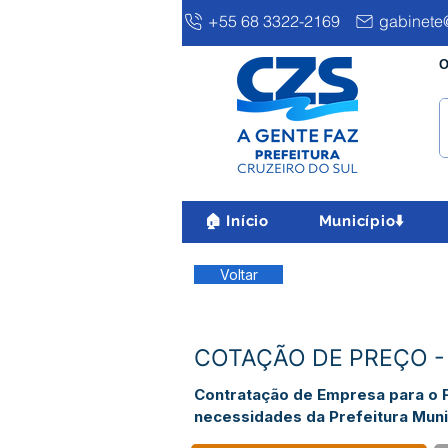
+55 68 3322-2169
gabinete@
O
🏠 Início
Município⬇️
Voltar
COTAÇÃO DE PREÇO - M
Contratação de Empresa para o F
necessidades da Prefeitura Munic