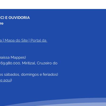
C) E OUVIDORIA
re
a
|
Mapa do Site
 | 
Portal da 
haissa Mappes)
.980.000, Miritizal, Cruzeiro do 
os sábados, domingos e feriados)
ue aqui
)