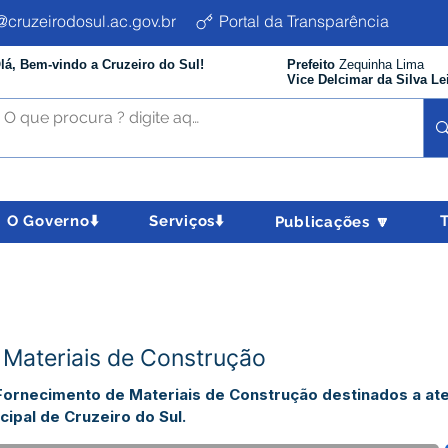
cruzeirodosul.ac.gov.br
Portal da Transparência
lá, Bem-vindo a Cruzeiro do Sul!
Prefeito
Zequinha Lima
Vice Delcimar da Silva Le
O Governo⬇️
Serviços⬇️
Publicações 🔽
ateriais de Construção
ornecimento de Materiais de Construção destinados a at
ipal de Cruzeiro do Sul.