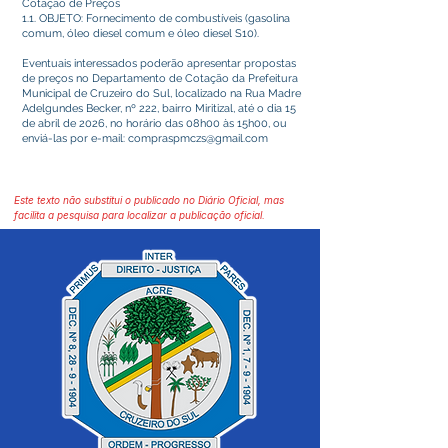
Cotação de Preços
1.1. OBJETO: Fornecimento de combustíveis (gasolina
comum, óleo diesel comum e óleo diesel S10).
Eventuais interessados poderão apresentar propostas
de preços no Departamento de Cotação da Prefeitura
Municipal de Cruzeiro do Sul, localizado na Rua Madre
Adelgundes Becker, nº 222, bairro Miritizal, até o dia 15
de abril de 2026, no horário das 08h00 às 15h00, ou
enviá-las por e-mail:
compraspmczs@gmail.com
Este texto não substitui o publicado no Diário Oficial, mas
facilita a pesquisa para localizar a publicação oficial.