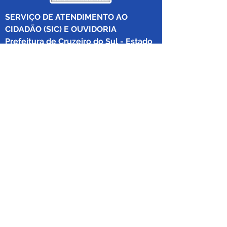
SERVIÇO DE ATENDIMENTO AO 
CIDADÃO (SIC) E OUVIDORIA
Prefeitura de Cruzeiro do Sul - Estado 
do Acre
CNPJ 04.012.548/0001-02
💻Acesso online: 
SIC 
| 
Fale Conosco
 | 
Ouvidoria
|
Mapa do Site
 | 
Portal da 
Transparência
📱Fone: +55 (68) 
99213-8219
 (Ouvidora 
Geral 
Thaissa Mappes)
🏢 Rua Madre Adelgundes Becker nº 
222, CEP 69.980.000, Miritizal, Cruzeiro 
do Sul, Acre, Brasil.
📅 Segunda a sexta, das 7h às 13h 
(Fechado aos sábados, domingos e 
feriados)