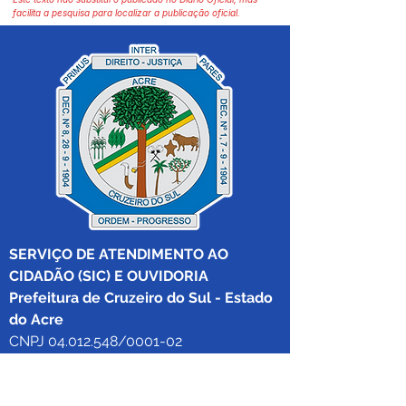
facilita a pesquisa para localizar a publicação oficial.
SERVIÇO DE ATENDIMENTO AO 
CIDADÃO (SIC) E OUVIDORIA
Prefeitura de Cruzeiro do Sul - Estado 
do Acre
CNPJ 04.012.548/0001-02
💻Acesso online: 
SIC 
| 
Fale Conosco
 | 