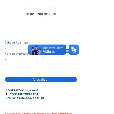
Data da Publicação:
26 de junho de 2026
Órgão:
Data de Abertura
-
Visualizar Doc
Hora de Abertura
-
Visualizar
CONTRATO N° 207/2026
AL CONSTRUTORA LTDA.
CNPJ n°
03.664.584
/0001-98
Este texto não substitui o publicado no Diário Oficial, mas