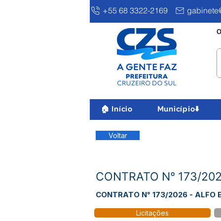
+55 68 3322-2169
gabinete@
O
🏠 Início
Município⬇️
Voltar
CONTRATO N° 173/202
CONTRATO N° 173/2026 - ALFO 
Licitações