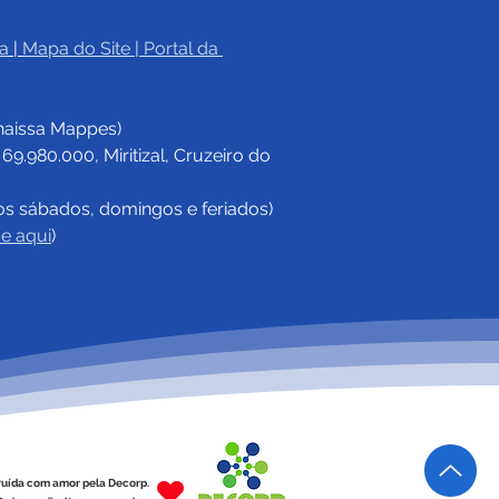
a
|
Mapa do Site
 | 
Portal da 
haissa Mappes)
.980.000, Miritizal, Cruzeiro do 
os sábados, domingos e feriados)
ue aqui
)
ruída com amor pela Decorp.