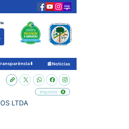
ite
Transparência⬇️
📰Notícias
Imprimir
ÇOS LTDA