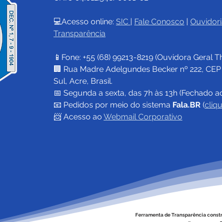
💻Acesso online: 
SIC 
| 
Fale Conosco
 | 
Ouvidori
Transparência
📱Fone: +55 (68) 
99213-8219
 (Ouvidora Geral 
T
🏢 Rua Madre Adelgundes Becker nº 222, CEP 69
Sul, Acre, Brasil.
📅 Segunda a sexta, das 7h às 13h (Fechado a
📧 
Pedidos por meio do sistema 
Fala.BR
 (
cliq
📨 Acesso ao 
Webmail Corporativo
Ferramenta de Transparência const