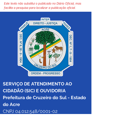
Este texto não substitui o publicado no Diário Oficial, mas
facilita a pesquisa para localizar a publicação oficial.
SERVIÇO DE ATENDIMENTO AO 
CIDADÃO (SIC) E OUVIDORIA
Prefeitura de Cruzeiro do Sul - Estado 
do Acre
CNPJ 04.012.548/0001-02
💻Acesso online: 
SIC 
| 
Fale Conosco
 | 