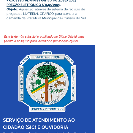
PROCESSO ADMINISTRATIVO No 2.083/2024
PREGÃO ELETRÔNICO N°042/2024
Objeto:
Aquisição, através de sistema de registro de
preços, de MATERIAL GRÁFICO, para atender a
demanda da Prefeitura Municipal de Cruzeiro do Sul.
Este texto não substitui o publicado no Diário Oficial, mas
facilita a pesquisa para localizar a publicação oficial.
SERVIÇO DE ATENDIMENTO AO 
CIDADÃO (SIC) E OUVIDORIA