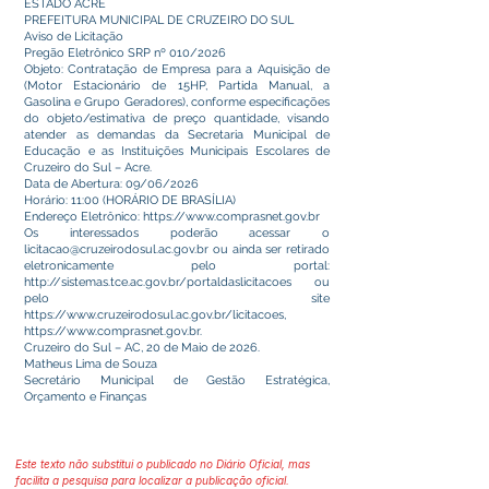
ESTADO ACRE
PREFEITURA MUNICIPAL DE CRUZEIRO DO SUL
Aviso de Licitação
Pregão Eletrônico SRP nº 010/2026
Objeto: Contratação de Empresa para a Aquisição de
(Motor Estacionário de 15HP, Partida Manual, a
Gasolina e Grupo Geradores), conforme especificações
do objeto/estimativa de preço quantidade, visando
atender as demandas da Secretaria Municipal de
Educação e as Instituições Municipais Escolares de
Cruzeiro do Sul – Acre.
Data de Abertura: 09/06/2026
Horário: 11:00 (HORÁRIO DE BRASÍLIA)
Endereço Eletrônico:
https://www.comprasnet.gov.br
Os interessados poderão acessar o
licitacao@cruzeirodosul.ac.gov.br
ou ainda ser retirado
eletronicamente pelo portal:
http://sistemas.tce.ac.gov.br/portaldaslicitacoes
ou
pelo site
https://www.cruzeirodosul.ac.gov.br/licitacoes,
https://www.comprasnet.gov.br
.
Cruzeiro do Sul – AC, 20 de Maio de 2026.
Matheus Lima de Souza
Secretário Municipal de Gestão Estratégica,
Orçamento e Finanças
Este texto não substitui o publicado no Diário Oficial, mas
facilita a pesquisa para localizar a publicação oficial.