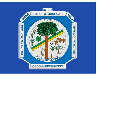
SERVIÇO DE ATENDIMENTO AO 
CIDADÃO (SIC) E OUVIDORIA
Prefeitura de Cruzeiro do Sul - Estado 
do Acre
CNPJ 04.012.548/0001-02
💻Acesso online: 
SIC 
| 
Fale Conosco
 | 
Ouvidoria
|
Mapa do Site
 | 
Portal da 