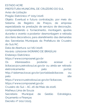
ESTADO ACRE
PREFEITURA MUNICIPAL DE CRUZEIRO DO SUL
Aviso de Licitação
Pregão Eletrônico nº 005/2026
Objeto: Eventual e futura contratação, por meio do
Sistema de Registro de Preços, de empresa
especializada na prestação de serviços de decoração,
compreendendo o fornecimento, montagem, ajustes
durante o evento e posterior desmontagem e retirada
dos itens decorativos, para atendimento das demandas
das Secretarias Municipais da Prefeitura de Cruzeiro
do Sul/AC.
Data de Abertura: 12/06/2026
Horário: 11h00min (HORÁRIO DE BRASÍLIA)
Endereço Eletrônico:
https://www.comprasnet.gov.br
Os interessados poderão acessar o
licitacao@cruzeirodosul.ac.gov.br
ou ainda ser retirado
eletronicamente pelo portal:
http://sistemas.tce.ac.gov.br/portaldaslicitacoes
ou
pelo site
https://www.cruzeirodosul.ac.gov.br/licitacoes,
https://www.comprasnet.gov.br
.
Cruzeiro do Sul – AC, 26 de Maio de 2026.
Matheus Lima de Souza
Secretário Municipal de Gestão Estratégica,
Orçamento e Finanças
Decreto nº 002/2025