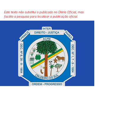
Este texto não substitui o publicado no Diário Oficial, mas
facilita a pesquisa para localizar a publicação oficial.
SERVIÇO DE ATENDIMENTO AO 
CIDADÃO (SIC) E OUVIDORIA
Prefeitura de Cruzeiro do Sul - Estado 
do Acre
CNPJ 04.012.548/0001-02