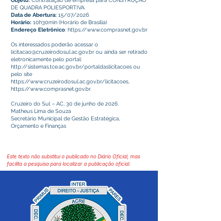
Objeto:
Contratação de empresa para CONSTRUÇÃO
DE QUADRA POLIESPORTIVA.
Data de Abertura:
15/07/2026
Horário:
10h30min (Horário de Brasília)
Endereço Eletrônico
:
https://www.comprasnet.gov.br
Os interessados poderão acessar o
licitacao@cruzeirodosul.ac.gov.br
ou ainda ser retirado
eletronicamente pelo portal:
http://sistemas.tce.ac.gov.br/portaldaslicitacoes
ou
pelo site
https://www.cruzeirodosul.ac.gov.br/licitacoes,
https://www.comprasnet.gov.br
.
Cruzeiro do Sul – AC, 30 de junho de 2026.
Matheus Lima de Souza
Secretário Municipal de Gestão Estratégica,
Orçamento e Finanças
Este texto não substitui o publicado no Diário Oficial, mas
facilita a pesquisa para localizar a publicação oficial.