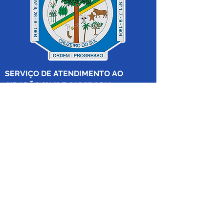
SERVIÇO DE ATENDIMENTO AO 
CIDADÃO (SIC) E OUVIDORIA
Prefeitura de Cruzeiro do Sul - Estado 
do Acre
CNPJ 04.012.548/0001-02
💻Acesso online: 
SIC 
| 
Fale Conosco
 | 
Ouvidoria
|
Mapa do Site
 | 
Portal da 
Transparência
📱Fone: +55 (68) 
99213-8219
 (Ouvidora 
Geral 
Thaissa Mappes)
🏢 Rua Madre Adelgundes Becker nº 