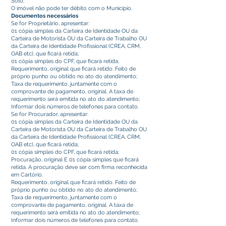
Solo;
O imóvel não pode ter débito com o Município.
Documentos necessários
Se for Proprietário, apresentar:
01 cópia simples da Carteira de Identidade OU da
Carteira de Motorista OU da Carteira de Trabalho OU
da Carteira de Identidade Profissional (CREA, CRM,
OAB etc), que ficará retida;
01 cópia simples do CPF, que ficará retida;
Requerimento, original que ficará retido. Feito de
próprio punho ou obtido no ato do atendimento;
Taxa de requerimento, juntamente com o
comprovante de pagamento, original. A taxa de
requerimento será emitida no ato do atendimento;
Informar dois números de telefones para contato.
Se for Procurador, apresentar:
01 cópia simples da Carteira de Identidade OU da
Carteira de Motorista OU da Carteira de Trabalho OU
da Carteira de Identidade Profissional (CREA, CRM,
OAB etc), que ficará retida;
01 cópia simples do CPF, que ficará retida;
Procuração, original E 01 cópia simples que ficará
retida. A procuração deve ser com firma reconhecida
em Cartório.
Requerimento, original que ficará retido. Feito de
próprio punho ou obtido no ato do atendimento;
Taxa de requerimento, juntamente com o
comprovante de pagamento, original. A taxa de
requerimento será emitida no ato do atendimento;
Informar dois números de telefones para contato.