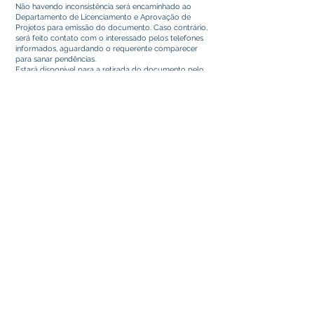
Não havendo inconsistência será encaminhado ao
Departamento de Licenciamento e Aprovação de
Projetos para emissão do documento. Caso contrário,
será feito contato com o interessado pelos telefones
informados, aguardando o requerente comparecer
para sanar pendências.
Estará disponível para a retirada do documento pelo
requerente e posterior arquivo do processo.
Como acompanhar o andamento do serviço?
Presencial no próprio Departamento de Licenciamento
e Aprovação de Projetos através do telefone ,
devendo informar o número do protocolo.
Sistema de Protocolo Online
https://e-
gov.betha.com.br/cdweb.
Este texto não substitui o publicado no Diário Oficial, mas
facilita a pesquisa para localizar a publicação oficial.