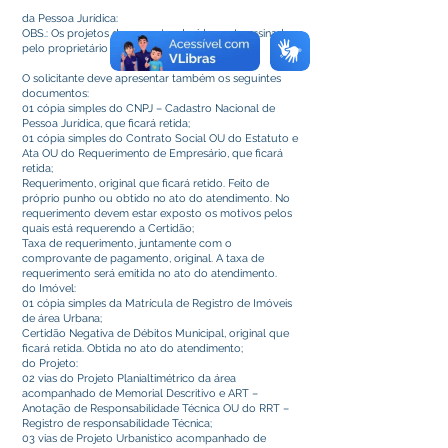
da Pessoa Jurídica:
OBS.: Os projetos devem estar devidamente assinados
pelo proprietário e pelo profissional técnico.
O solicitante deve apresentar também os seguintes
documentos:
01 cópia simples do CNPJ – Cadastro Nacional de
Pessoa Jurídica, que ficará retida;
01 cópia simples do Contrato Social OU do Estatuto e
Ata OU do Requerimento de Empresário, que ficará
retida;
Requerimento, original que ficará retido. Feito de
próprio punho ou obtido no ato do atendimento. No
requerimento devem estar exposto os motivos pelos
quais está requerendo a Certidão;
Taxa de requerimento, juntamente com o
comprovante de pagamento, original. A taxa de
requerimento será emitida no ato do atendimento.
do Imóvel:
01 cópia simples da Matrícula de Registro de Imóveis
de área Urbana;
Certidão Negativa de Débitos Municipal, original que
ficará retida. Obtida no ato do atendimento;
do Projeto:
02 vias do Projeto Planialtimétrico da área
acompanhado de Memorial Descritivo e ART –
Anotação de Responsabilidade Técnica OU do RRT –
Registro de responsabilidade Técnica;
03 vias de Projeto Urbanístico acompanhado de