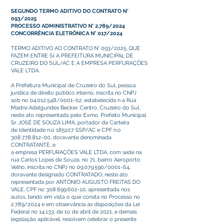
SEGUNDO TERMO ADITIVO DO CONTRATO N°
093/2025
PROCESSO ADMINISTRATIVO N° 2.789/2024
CONCORRÊNCIA ELETRÔNICA N° 017/2024
TERMO ADITIVO AO CONTRATO N° 093/2025, QUE
FAZEM ENTRE SI A PREFEITURA MUNICIPAL DE
CRUZEIRO DO SUL/AC E A EMPRESA PERFURAÇÕES
VALE LTDA.
A Prefeitura Municipal de Cruzeiro do Sul, pessoa
jurídica de direito público interno, inscrita no CNPJ
sob no
04.012.548
/0001-02, estabelecida n a Rua
Madre Adelgundes Becker, Centro, Cruzeiro do Sul,
neste ato representada pelo Exmo. Prefeito Municipal
Sr. JOSÉ DE SOUZA LIMA, portador da Carteira
de Identidade n.o 185107 SSP/AC e CPF n.o
308.778.812-00
, doravante denominada
CONTRATANTE, e
a empresa PERFURAÇÕES VALE LTDA, com sede na
rua Carlos Lopes de Souza, no 71, bairro Aeroporto
Velho, inscrita no CNPJ no
09.079.590
/0001-64,
doravante designado CONTRATADO, neste ato
representada por ANTÔNIO AUGUSTO FREITAS DO
VALE, CPF no
308.699.602-10
, apresentada nos
autos, tendo em vista o que consta no Processo no
2.789/2024 e em observância às disposições da Lei
Federal no 14.133, de 1o de abril de 2021, e demais
legislação aplicável, resolvem celebrar o presente