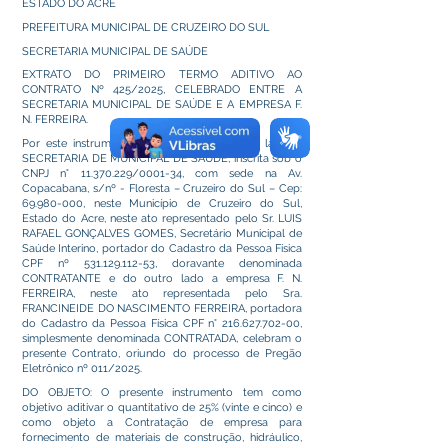
ESTADO DO ACRE
PREFEITURA MUNICIPAL DE CRUZEIRO DO SUL
SECRETARIA MUNICIPAL DE SAÚDE
EXTRATO DO PRIMEIRO TERMO ADITIVO AO
CONTRATO Nº 425/2025, CELEBRADO ENTRE A
SECRETARIA MUNICIPAL DE SAÚDE E A EMPRESA F.
N. FERREIRA.
Por este instrumento entre si fazem, de um lado, a
SECRETARIA DE MUNICIPAL DE SAÚDE, inscrita sob o
CNPJ n°
11.370.229
/0001-34, com sede na Av.
Copacabana, s/nº - Floresta – Cruzeiro do Sul – Cep:
69.980-000
, neste Município de Cruzeiro do Sul,
Estado do Acre, neste ato representado pelo Sr. LUIS
RAFAEL GONÇALVES GOMES, Secretário Municipal de
Saúde Interino, portador do Cadastro da Pessoa Física
CPF nº
531.129.112-53
, doravante denominada
CONTRATANTE e do outro lado a empresa F. N.
FERREIRA, neste ato representada pelo Sra.
FRANCINEIDE DO NASCIMENTO FERREIRA, portadora
do Cadastro da Pessoa Física CPF n°
216.627.702-00
,
simplesmente denominada CONTRATADA, celebram o
presente Contrato, oriundo do processo de Pregão
Eletrônico nº 011/2025.
DO OBJETO: O presente instrumento tem como
objetivo aditivar o quantitativo de 25% (vinte e cinco) e
como objeto a Contratação de empresa para
fornecimento de materiais de construção, hidráulico,