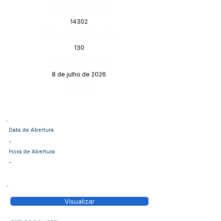
Número do Diário:
14302
Página da Publicação:
130
Data da Publicação:
8 de julho de 2026
Órgão:
Data de Abertura
-
Hora de Abertura
-
Visualizar