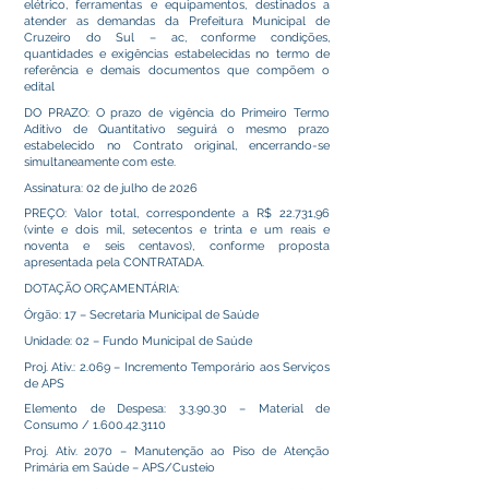
elétrico, ferramentas e equipamentos, destinados a
atender as demandas da Prefeitura Municipal de
Cruzeiro do Sul – ac, conforme condições,
quantidades e exigências estabelecidas no termo de
referência e demais documentos que compõem o
edital
DO PRAZO: O prazo de vigência do Primeiro Termo
Aditivo de Quantitativo seguirá o mesmo prazo
estabelecido no Contrato original, encerrando-se
simultaneamente com este.
Assinatura: 02 de julho de 2026
PREÇO: Valor total, correspondente a R$ 22.731,96
(vinte e dois mil, setecentos e trinta e um reais e
noventa e seis centavos), conforme proposta
apresentada pela CONTRATADA.
DOTAÇÃO ORÇAMENTÁRIA:
Órgão: 17 – Secretaria Municipal de Saúde
Unidade: 02 – Fundo Municipal de Saúde
Proj. Ativ.: 2.069 – Incremento Temporário aos Serviços
de APS
Elemento de Despesa: 3.3.90.30 – Material de
Consumo /
1.600.42.3110
Proj. Ativ. 2070 – Manutenção ao Piso de Atenção
Primária em Saúde – APS/Custeio