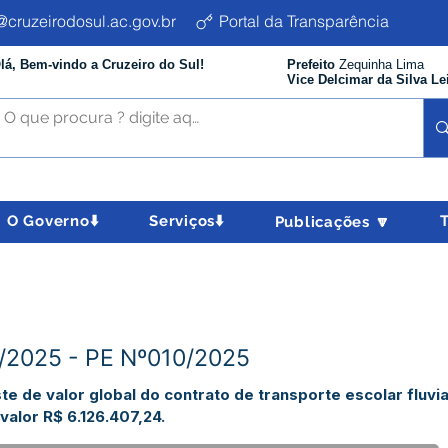
cruzeirodosul.ac.gov.br
Portal da Transparência
lá, Bem-vindo a Cruzeiro do Sul!
Prefeito
Zequinha Lima
Vice Delcimar da Silva Le
O Governo⬇️
Serviços⬇️
Publicações 🔽
5/2025 - PE Nº010/2025
te de valor global do contrato de transporte escolar flu
valor R$ 6.126.407,24.