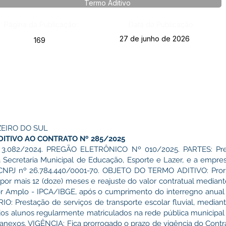
Termo Aditivo
Página da Publicação:
Data da Publicação:
27 de junho de 2026
169
ZEIRO DO SUL
ITIVO AO CONTRATO Nº 285/2025
082/2024. PREGÃO ELETRÔNICO Nº 010/2025. PARTES: Prefe
da Secretaria Municipal de Educação, Esporte e Lazer, e a em
 CNPJ nº 26.784.440/0001-70. OBJETO DO TERMO ADITIVO: Pror
por mais 12 (doze) meses e reajuste do valor contratual mediant
 Amplo - IPCA/IBGE, após o cumprimento do interregno anual p
Prestação de serviços de transporte escolar fluvial, median
os alunos regularmente matriculados na rede pública municipal
 anexos. VIGÊNCIA: Fica prorrogado o prazo de vigência do Cont