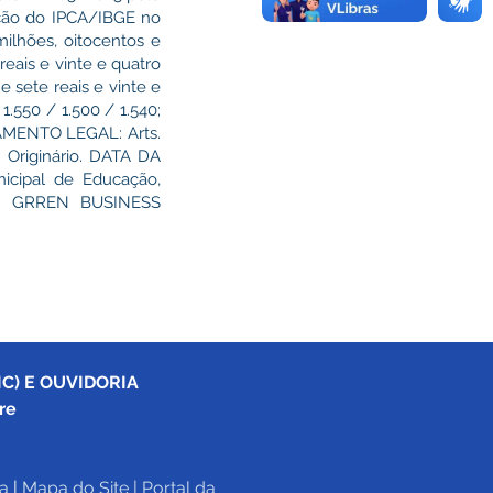
ação do IPCA/IBGE no
ilhões, oitocentos e
reais e vinte e quatro
 sete reais e vinte e
.550 / 1.500 / 1.540;
DAMENTO LEGAL: Arts.
 Originário. DATA DA
icipal de Educação,
l da GRREN BUSINESS
C) E OUVIDORIA
re
a
|
Mapa do Site
 | 
Portal da 