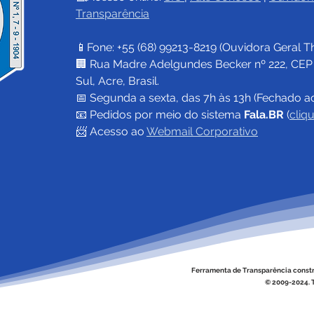
Transparência
📱Fone: +55 (68) 
99213-8219
 (Ouvidora Geral 
T
🏢 Rua Madre Adelgundes Becker nº 222, CEP 69
Sul, Acre, Brasil.
📅 Segunda a sexta, das 7h às 13h (Fechado a
📧 
Pedidos por meio do sistema 
Fala.BR
 (
cliq
📨 Acesso ao 
Webmail Corporativo
Ferramenta de Transparência const
© 2009-2024. T