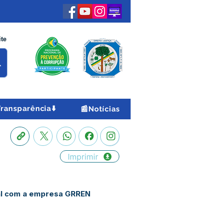
ite
Transparência⬇️
📰Notícias
Imprimir
vial com a empresa GRREN