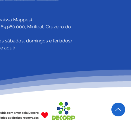
haissa Mappes)
.980.000, Miritizal, Cruzeiro do 
os sábados, domingos e feriados)
ue aqui
)
ruída com amor pela Decorp.
odos os direitos reservados.