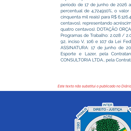
período de 17 de junho de 2026 
percentual de 4,724910%, o valor
cinquenta mil reais) para R$ 6.126.4
centavos), representando acréscimo
quatro centavos). DOTAÇÃO ORÇAMEN
Programas de Trabalho: 2.028 / 2
92, inciso V, 106 e 107 da Lei F
ASSINATURA: 17 de junho de 202
Esporte e Lazer, pela Contrata
CONSULTORIA LTDA., pela Contra
Este texto não substitui o publicado no Diário