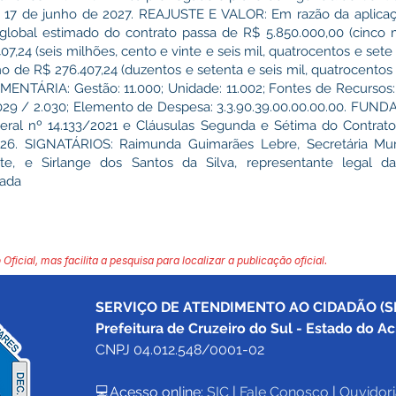
a 17 de junho de 2027. REAJUSTE E VALOR: Em razão da aplic
 global estimado do contrato passa de R$ 5.850.000,00 (cinco m
07,24 (seis milhões, cento e vinte e seis mil, quatrocentos e sete 
 de R$ 276.407,24 (duzentos e setenta e seis mil, quatrocentos e
TÁRIA: Gestão: 11.000; Unidade: 11.002; Fontes de Recursos: 1
.029 / 2.030; Elemento de Despesa: 3.3.90.39.00.00.00.00. FUN
ederal nº 14.133/2021 e Cláusulas Segunda e Sétima do Contrato
6. SIGNATÁRIOS: Raimunda Guimarães Lebre, Secretária Mun
nte, e Sirlange dos Santos da Silva, representante lega
tada
 Oficial, mas facilita a pesquisa para localizar a publicação oficial.
SERVIÇO DE ATENDIMENTO AO CIDADÃO (SI
Prefeitura de Cruzeiro do Sul - Estado do Ac
CNPJ 04.012.548/0001-02
💻Acesso online: 
SIC 
| 
Fale Conosco
 | 
Ouvidori