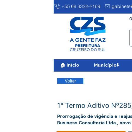
+55 68 3322-2169
gabinete@
O
🏠 Início
Município⬇️
Voltar
1° Termo Aditivo Nº28
Prorrogação de vigência e reajus
Business Consultoria Ltda., novo 