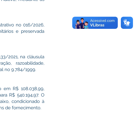
trativo no 016/2026,
itários e preservada
133/2021, na cláusula
ção, razoabilidade,
ral no 9.784/1999.
do em R$ 108.038,99,
para R$ 540.194,97. O
aixo, condicionado à
ens de fornecimento.