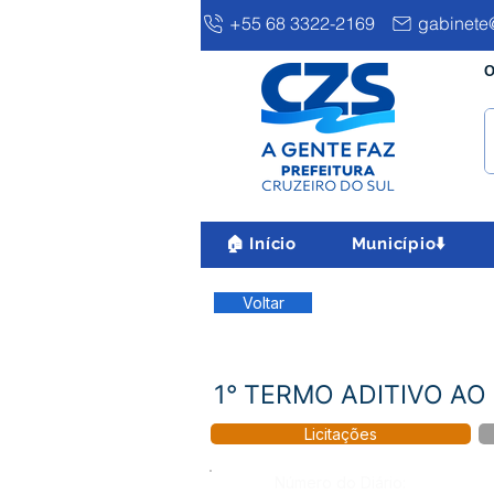
+55 68 3322-2169
gabinete@
O
🏠 Início
Município⬇️
Voltar
1° TERMO ADITIVO AO
Licitações
Número do Diário: