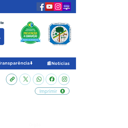
ite
Transparência⬇️
📰Notícias
Imprimir
Órgão: