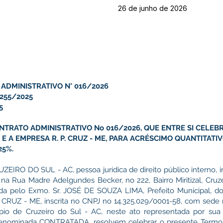
26 de junho de 2026
 ADMINISTRATIVO N° 016/2026
255/2025
5
NTRATO ADMINISTRATIVO No 016/2026, QUE ENTRE SI CELEB
E A EMPRESA R. P. CRUZ - ME, PARA ACRÉSCIMO QUANTITATIV
25%.
RO DO SUL - AC, pessoa jurídica de direito público interno, in
a Rua Madre Adelgundes Becker, no 222, Bairro Miritizal, Cruz
ada pelo Exmo. Sr. JOSÉ DE SOUZA LIMA, Prefeito Municipal, 
RUZ - ME, inscrita no CNPJ no 14.325.029/0001-58, com sede 
ípio de Cruzeiro do Sul - AC, neste ato representada por sua 
ominada CONTRATADA, resolvem celebrar o presente Termo A