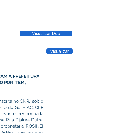
Visualizar Doc
Visualizar
RAM A PREFEITURA
O POR ITEM,
scrita no CNPJ sob o
eiro do Sul - AC, CEP
doravante denominada
na Rua Djalma Dutra,
proprietária ROSINEI
ditivo, mediante as