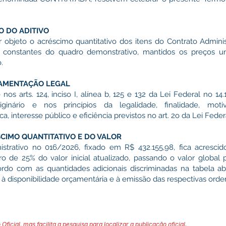
O DO ADITIVO
 objeto o acréscimo quantitativo dos itens do Contrato Adminis
s constantes do quadro demonstrativo, mantidos os preços un
.
AMENTAÇÃO LEGAL
os arts. 124, inciso I, alínea b, 125 e 132 da Lei Federal no 14.
inário e nos princípios da legalidade, finalidade, motiva
ca, interesse público e eficiência previstos no art. 2o da Lei Fede
CIMO QUANTITATIVO E DO VALOR
nistrativo no 016/2026, fixado em R$ 432.155,98, fica acresci
ro de 25% do valor inicial atualizado, passando o valor global 
do com as quantidades adicionais discriminadas na tabela ab
, à disponibilidade orçamentária e à emissão das respectivas ord
 Oficial, mas facilita a pesquisa para localizar a publicação oficial.