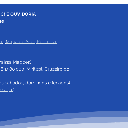
C) E OUVIDORIA
re
a
|
Mapa do Site
 | 
Portal da 
haissa Mappes)
.980.000, Miritizal, Cruzeiro do 
os sábados, domingos e feriados)
ue aqui
)