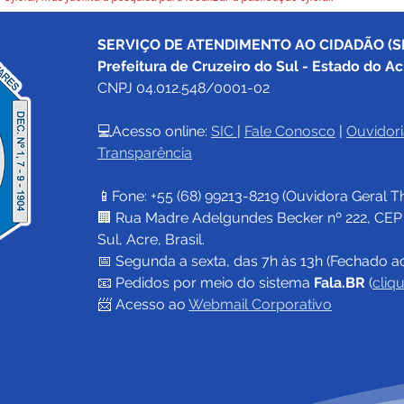
SERVIÇO DE ATENDIMENTO AO CIDADÃO (SI
Prefeitura de Cruzeiro do Sul - Estado do Ac
CNPJ 04.012.548/0001-02
💻Acesso online: 
SIC 
| 
Fale Conosco
 | 
Ouvidori
Transparência
📱Fone: +55 (68) 
99213-8219
 (Ouvidora Geral 
T
🏢 Rua Madre Adelgundes Becker nº 222, CEP 69
Sul, Acre, Brasil.
📅 Segunda a sexta, das 7h às 13h (Fechado a
📧 
Pedidos por meio do sistema 
Fala.BR
 (
cliq
📨 Acesso ao 
Webmail Corporativo