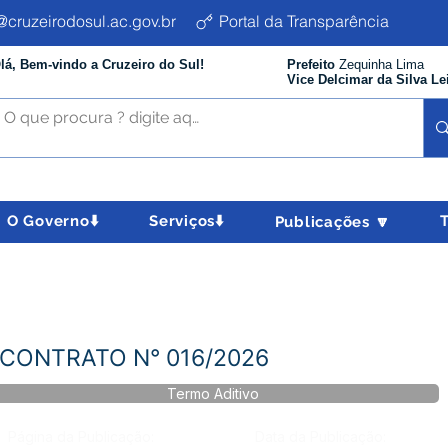
cruzeirodosul.ac.gov.br
Portal da Transparência
lá, Bem-vindo a Cruzeiro do Sul!
Prefeito
Zequinha Lima
Vice Delcimar da Silva Le
O Governo⬇️
Serviços⬇️
Publicações 🔽
 CONTRATO N° 016/2026
Termo Aditivo
Página da Publicação:
Data da Publicação: