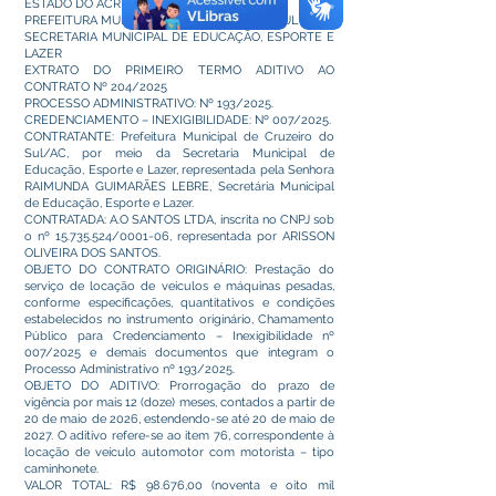
ESTADO DO ACRE
PREFEITURA MUNICIPAL DE CRUZEIRO DO SUL
SECRETARIA MUNICIPAL DE EDUCAÇÃO, ESPORTE E
LAZER
EXTRATO DO PRIMEIRO TERMO ADITIVO AO
CONTRATO Nº 204/2025
PROCESSO ADMINISTRATIVO: Nº 193/2025.
CREDENCIAMENTO – INEXIGIBILIDADE: Nº 007/2025.
CONTRATANTE: Prefeitura Municipal de Cruzeiro do
Sul/AC, por meio da Secretaria Municipal de
Educação, Esporte e Lazer, representada pela Senhora
RAIMUNDA GUIMARÃES LEBRE, Secretária Municipal
de Educação, Esporte e Lazer.
CONTRATADA: A.O SANTOS LTDA, inscrita no CNPJ sob
o nº
15.735.524
/0001-06, representada por ARISSON
OLIVEIRA DOS SANTOS.
OBJETO DO CONTRATO ORIGINÁRIO: Prestação do
serviço de locação de veículos e máquinas pesadas,
conforme especificações, quantitativos e condições
estabelecidos no instrumento originário, Chamamento
Público para Credenciamento – Inexigibilidade nº
007/2025 e demais documentos que integram o
Processo Administrativo nº 193/2025.
OBJETO DO ADITIVO: Prorrogação do prazo de
vigência por mais 12 (doze) meses, contados a partir de
20 de maio de 2026, estendendo-se até 20 de maio de
2027. O aditivo refere-se ao item 76, correspondente à
locação de veículo automotor com motorista – tipo
caminhonete.
VALOR TOTAL: R$ 98.676,00 (noventa e oito mil