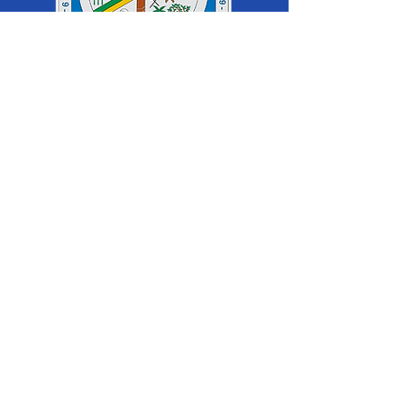
SERVIÇO DE ATENDIMENTO AO 
CIDADÃO (SIC) E OUVIDORIA
Prefeitura de Cruzeiro do Sul - Estado 
do Acre
CNPJ 04.012.548/0001-02
💻Acesso online: 
SIC 
| 
Fale Conosco
 | 
Ouvidoria
|
Mapa do Site
 | 
Portal da 
Transparência
📱Fone: +55 (68) 
99213-8219
 (Ouvidora 
Geral 
Thaissa Mappes)
🏢 Rua Madre Adelgundes Becker nº 
222, CEP 69.980.000, Miritizal, Cruzeiro 
do Sul, Acre, Brasil.