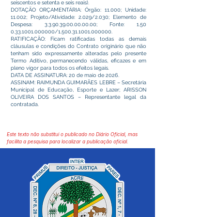
seiscentos e setenta e seis reais).
DOTAÇÃO ORÇAMENTÁRIA: Órgão: 11.000; Unidade:
11.002; Projeto/Atividade: 2.029/2.030; Elemento de
Despesa:
3.3.90.39.00.00.00.00
; Fonte:
1.50
0.33.1001.000000
/1.500.31.1001.000000.
RATIFICAÇÃO: Ficam ratificadas todas as demais
cláusulas e condições do Contrato originário que não
tenham sido expressamente alteradas pelo presente
Termo Aditivo, permanecendo válidas, eficazes e em
pleno vigor para todos os efeitos legais.
DATA DE ASSINATURA: 20 de maio de 2026.
ASSINAM: RAIMUNDA GUIMARÃES LEBRE – Secretária
Municipal de Educação, Esporte e Lazer; ARISSON
OLIVEIRA DOS SANTOS – Representante legal da
contratada.
Este texto não substitui o publicado no Diário Oficial, mas
facilita a pesquisa para localizar a publicação oficial.