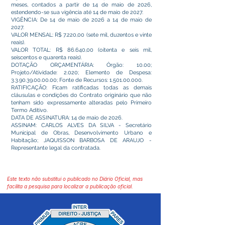
meses, contados a partir de 14 de maio de 2026,
estendendo-se sua vigência até 14 de maio de 2027.
VIGÊNCIA: De 14 de maio de 2026 a 14 de maio de
2027.
VALOR MENSAL: R$ 7.220,00 (sete mil, duzentos e vinte
reais).
VALOR TOTAL: R$ 86.640,00 (oitenta e seis mil,
seiscentos e quarenta reais).
DOTAÇÃO ORÇAMENTÁRIA: Órgão: 10.00;
Projeto/Atividade: 2.020; Elemento de Despesa:
3.3.90.39.00.00.00
; Fonte de Recursos:
1.501.00.000
.
RATIFICAÇÃO: Ficam ratificadas todas as demais
cláusulas e condições do Contrato originário que não
tenham sido expressamente alteradas pelo Primeiro
Termo Aditivo.
DATA DE ASSINATURA: 14 de maio de 2026.
ASSINAM: CARLOS ALVES DA SILVA - Secretário
Municipal de Obras, Desenvolvimento Urbano e
Habitação; JAQUISSON BARBOSA DE ARAUJO -
Representante legal da contratada.
Este texto não substitui o publicado no Diário Oficial, mas
facilita a pesquisa para localizar a publicação oficial.