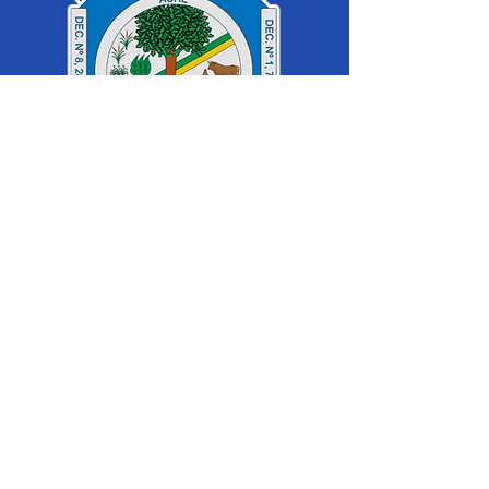
SERVIÇO DE ATENDIMENTO AO 
CIDADÃO (SIC) E OUVIDORIA
Prefeitura de Cruzeiro do Sul - Estado 
do Acre
CNPJ 04.012.548/0001-02
💻Acesso online: 
SIC 
| 
Fale Conosco
 | 
Ouvidoria
|
Mapa do Site
 | 
Portal da 
Transparência
📱Fone: +55 (68) 
99213-8219
 (Ouvidora 