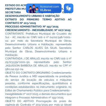
ESTADO DO ACRE
PREFEITURA MUNICIPAL DE CRUZEIRO DO SUL
SECRETARIA MUNICIPAL DE OBRAS,
DESENVOLVIMENTO URBANO E HABITAÇÃO
EXTRATO DO PRIMEIRO TERMO ADITIVO AO
CONTRATO Nº 203/2025
PROCESSO ADMINISTRATIVO: Nº 193/2025
CREDENCIAMENTO - INEXIGIBILIDADE: Nº 007/2025
CONTRATANTE: Prefeitura Municipal de Cruzeiro do
Sul - AC, inscrita no CNPJ sob o nº
04.012.548
/0001-
02, por meio da Secretaria Municipal de Obras,
Desenvolvimento Urbano e Habitação, representada
pelo Senhor CARLOS ALVES DA SILVA, Secretário
Municipal de Obras, Desenvolvimento Urbano e
Habitação.
CONTRATADA: J DE ARAUJO, inscrita no CNPJ sob o nº
29.723.539
/0001-50, representada pelo Senhor
JAQUISSON BARBOSA DE ARAUJO, inscrito no CPF nº
580.241.152-04
.
OBJETO DO CONTRATO ORIGINÁRIO: Credenciamento
de Pessoa Jurídica e MEI especializada na prestação
do serviço de locação de veículos e máquinas
pesadas, conforme especificações, quantitativos e
condições estabelecidos no instrumento originário, no
Edital de Chamamento Público para Credenciamento -
Inexigibilidade nº 007/2025 e demais documentos que
integram o Processo Administrativo nº 193/2025.
OBJETO DO ADITIVO: Prorrogação do prazo de
vigência do Contrato nº 203/2025 por mais 12 (doze)