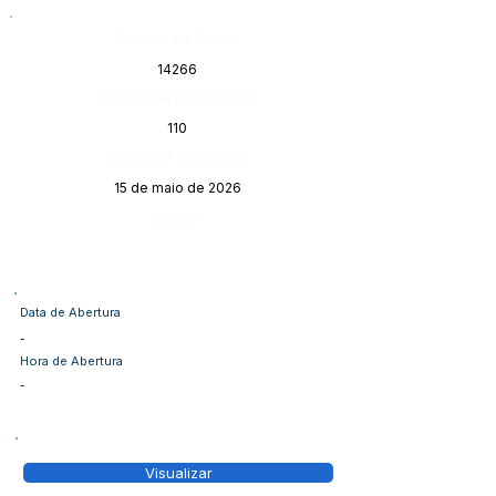
Número do Diário:
14266
Página da Publicação:
110
Data da Publicação:
15 de maio de 2026
Órgão:
Data de Abertura
-
Hora de Abertura
-
Visualizar