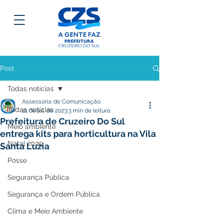
Post
Todas notícias
Assessoria de Comunicação
Todas notícias
21 de jul. de 2023
3 min de leitura
Prefeitura de Cruzeiro Do Sul
Meio ambiente
entrega kits para horticultura na Vila
Natal 2025
Santa Luzia
Posse
Segurança Pública
Segurança e Ordem Pública
Clima e Meio Ambiente