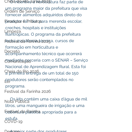
Cheia do Rio Juruá 2025
    O incentivo à horticultura faz parte de 
um programa maior da prefeitura que visa 
Ordem de Serviço
fornecer alimentos adquiridos direto do 
Finanças e Tributos
produtor familiar para merenda escolar, 
creches, hospitais e instituições 
Limpeza
filantrópicas. O programa da prefeitura 
inclui assistência técnica, cursos de 
Festival da Farinha 2025
formação em horticultura e 
Decreto
acompanhamento técnico que ocorrerá 
mediante parceria com o SENAR – Serviço 
Comunicação
Nacional de Aprendizagem Rural. Esta foi 
Cheia do Rio 2026
a primeira entrega de um total de 150 
produtores serão contemplados no 
Lei
programa.    
Festival da Farinha 2026
    Os kits contêm uma caixa d’água de mil 
Nota Pública
litros, uma mangueira de irrigação e uma 
Festival da Farinha
cobertura plástica apropriada para a 
estufa.
COVD-19
Dengue
    A maior parte dos produtores 