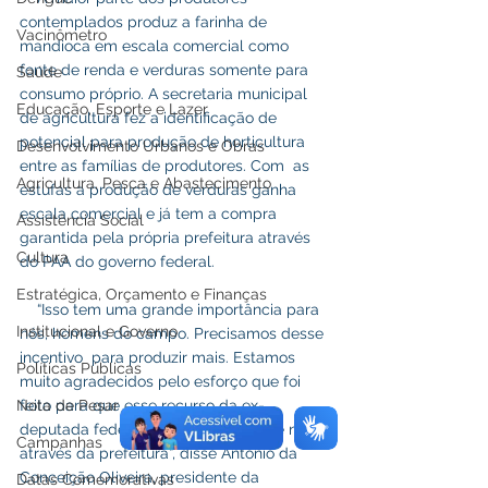
contemplados produz a farinha de 
Vacinômetro
mandioca em escala comercial como 
fonte de renda e verduras somente para 
Saúde
consumo próprio. A secretaria municipal 
Educação, Esporte e Lazer
de agricultura fez a identificação de 
potencial para produção de horticultura 
Desenvolvimento Urbanos e Obras
entre as famílias de produtores. Com  as 
Agricultura, Pesca e Abastecimento
estufas a produção de verduras ganha 
escala comercial e já tem a compra 
Assistência Social
garantida pela própria prefeitura através 
Cultura
do PAA do governo federal.
Estratégica, Orçamento e Finanças
    “Isso tem uma grande importância para 
Institucional e Governo
nós, homens do campo. Precisamos desse 
incentivo  para produzir mais. Estamos 
Políticas Públicas
muito agradecidos pelo esforço que foi 
Nota de Pesar
feito para que esse recurso da ex-
deputada federal tenha chegado até nós 
Campanhas
através da prefeitura”, disse Antônio da 
Conceição Oliveira, presidente da 
Datas Comemorativas