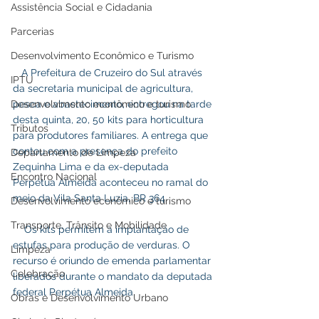
Assistência Social e Cidadania
Parcerias
Desenvolvimento Econômico e Turismo
   A Prefeitura de Cruzeiro do Sul através 
IPTU
da secretaria municipal de agricultura, 
Desenvolvimento econômico e turismo
pesca e abastecimento, entregou na tarde 
desta quinta, 20, 50 kits para horticultura 
Tributos
para produtores familiares. A entrega que 
contou com a presença do prefeito 
Departamento de Limpeza
Zequinha Lima e da ex-deputada 
Encontro Nacional
Perpétua Almeida aconteceu no ramal do 
meio da Vila Santa Luzia, BR 364.
Desenvolvimento econômico e turismo
Transporte, Trânsito e Mobilidade
    Os kits permitem a implantação de 
estufas para produção de verduras. O 
Limpeza
recurso é oriundo de emenda parlamentar 
Celebração
liberados durante o mandato da deputada 
federal Perpétua Almeida.
Obras e Desenvolvimento Urbano