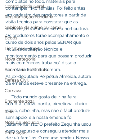
completos no todo, materiais para 
Controladoria Geral
contemplar 150 famílias. Foi feito antes 
um cadastro dos produtores a partir de 
Regularização Fundiária
visita técnica para constatar que as 
Gabinete da Primeira-Dama
pessoas já trabalham com a horticultura. 
Os produtores terão acompanhamento e 
Ecops
curso de dois anos pelos SENAR que 
Licitações Ecops
inclui capacitação técnica e 
monitoramento para que possam produzir 
Nova categoria
mais com menos trabalho”, disse o 
Secretaria de Cultura
secretário Eutimar Sombra.
As ex-deputada Perpétua Almeida, autora 
Defesa Civil
da emenda esteve presente na entrega.
Carnaval
    “Todo mundo gosta de ir na feira 
Enchente 2024
comprar couve bonita, pimetinha, cheiro 
verde, cebolinha, mas não é fácil produzir 
Refis
sem apoio, e a nossa emenda foi 
Nota de Repúdio
justamente isso. O prefeito Zequinha usou 
bem o recurso e conseguiu atender mais 
Premiação
de 150 famílias. O recurso rendeu. Nosso 