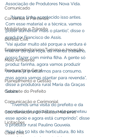
Associação de Produtores Nova Vida.
Comunicado
    “Nunca tinha acontecido isso antes. 
Convênios e Parcerias
Com esse material e a técnica, vamos 
Mobilidade e Trânsito
poder aumentar mais o plantio”, disse o 
produtor Francisco de Assis.
Defesa Civil
“Vai ajudar muito até porque a verdura é 
Empreendedorismo,Turismo e Inovação
melhor do que roça, dá menos trabalho, 
posso fazer com minha filha. A gente só 
Meio Ambiente
produz farinha, agora vamos produzir 
Procuradoria Geral
verdura, já produzimos para consumo, 
mas agora vamos plantar para revenda”, 
Planejamento e Gestão
disse a produtora rural Maria da Graças 
Gabinete do Prefeito
Souza.
Comunicação e Cerimonial
    “Tivemos uma visita do prefeito e da 
secretaria de agricultura e ele prometeu 
Coordenadoria de Politica Mulheres
esse apoio e agora está cumprindo”, disse 
Licitações
o produtor rural Paulino Gouveia.   
“Aqui são 50 kits de horticultura, 80 kits 
Casa Civil