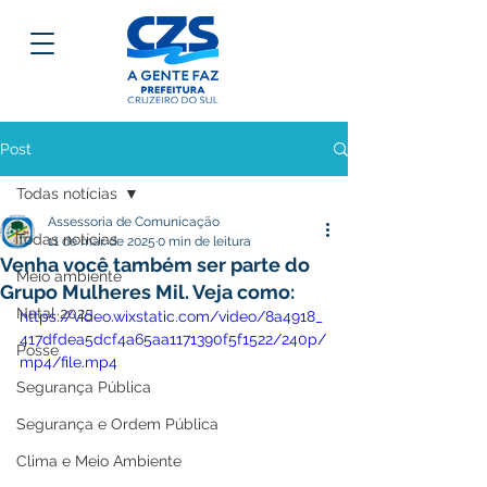
Post
Todas notícias
Assessoria de Comunicação
Todas notícias
11 de mar. de 2025
0 min de leitura
Venha você também ser parte do
Meio ambiente
Grupo Mulheres Mil. Veja como:
Natal 2025
https://video.wixstatic.com/video/8a4918_
417dfdea5dcf4a65aa1171390f5f1522/240p/
Posse
mp4/file.mp4
Segurança Pública
Segurança e Ordem Pública
Clima e Meio Ambiente