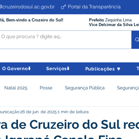
cruzeirodosul.ac.gov.br
Portal da Transparência
lá, Bem-vindo a Cruzeiro do Sul!
Prefeito
Zequinha Lima
Vice Delcimar da Silva Le
O Governo⬇️
Serviços⬇️
Publicações 🔽
Natal 2025
Posse
Segurança Pública
Segurança
municação
26 de jun. de 2025
1 min de leitura
istência Social e Cidadania
Parcerias
Desenvolvimento
ra de Cruzeiro do Sul r
nômico e turismo
Tributos
Departamento de Limpeza