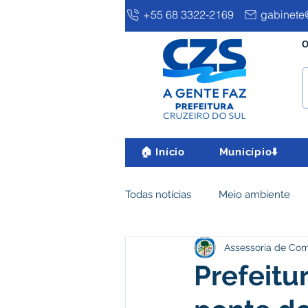
+55 68 3322-2169
gabinete@
O
🏠 Início
Município⬇️
Todas notícias
Meio ambiente
Assessoria de Co
Clima e Meio Ambiente
Ass
Prefeitu
IPTU
Desenvolvimento eco