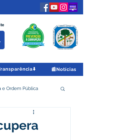
ite
Transparência⬇️
📰Notícias
 e Ordem Pública
 Econômico e Turismo
ecupera
Encontro Nacional