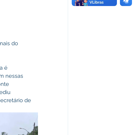
mais do 
a é 
m nessas 
nte 
ediu 
ecretário de 