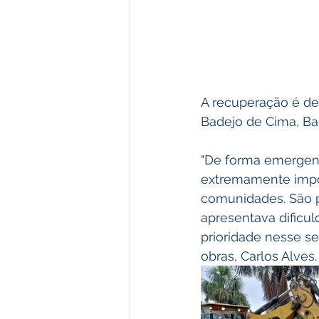
A recuperação é de
Badejo de Cima, Bad
"De forma emergenc
extremamente impor
comunidades. São p
apresentava dificul
prioridade nesse se
obras, Carlos Alves.