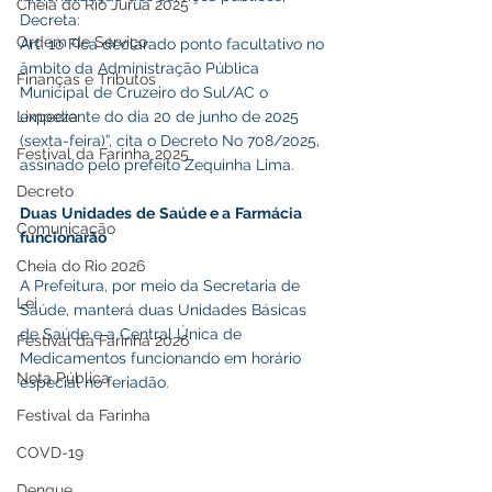
Cheia do Rio Juruá 2025
Decreta:
Ordem de Serviço
Art. 1o Fica declarado ponto facultativo no 
âmbito da Administração Pública
Finanças e Tributos
Municipal de Cruzeiro do Sul/AC o 
expediente do dia 20 de junho de 2025 
Limpeza
(sexta-feira)”, cita o Decreto No 708/2025, 
Festival da Farinha 2025
assinado pelo prefeito Zequinha Lima.
Decreto
Duas
Unidades
de
Saúde e a
Farmácia
Comunicação
funcionarão
Cheia do Rio 2026
A Prefeitura, por meio da Secretaria de 
Lei
Saúde, manterá duas Unidades Básicas 
de Saúde e a Central Única de 
Festival da Farinha 2026
Medicamentos funcionando em horário 
Nota Pública
especial no feriadão.
Festival da Farinha
COVD-19
Dengue