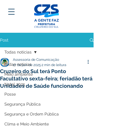
Post
Todas notícias
Assessoria de Comunicação
Todas notícias
17 de jun. de 2025
2 min de leitura
Cruzeiro do Sul terá Ponto
Meio ambiente
Facultativo sexta-feira; feriadão terá
Natal 2025
Unidades de Saúde funcionando
Posse
Segurança Pública
Segurança e Ordem Pública
Clima e Meio Ambiente