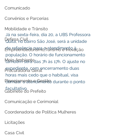
Comunicado
Convênios e Parcerias
Mobilidade e Trânsito
Já na sexta-feira, dia 20, a UBS Professora 
Defesa Civil
Quita, no bairro São José, será a unidade 
de referência para o atendimento à 
Empreendedorismo,Turismo e Inovação
população. O horário de funcionamento 
Meio Ambiente
também será das 7h às 17h. O ajuste no 
expediente, com encerramento duas 
Procuradoria Geral
horas mais cedo que o habitual, visa 
Planejamento e Gestão
otimizar o atendimento durante o ponto 
facultativo.
Gabinete do Prefeito
Comunicação e Cerimonial
Coordenadoria de Politica Mulheres
Licitações
Casa Civil