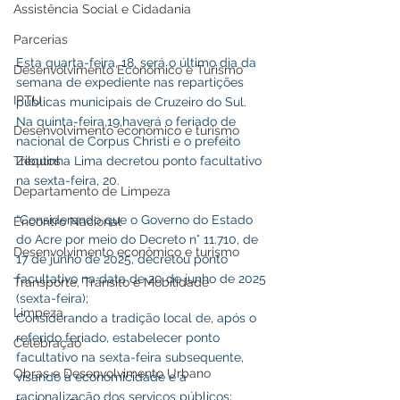
Assistência Social e Cidadania
Parcerias
Esta quarta-feira, 18, será o último dia da 
Desenvolvimento Econômico e Turismo
semana de expediente nas repartições 
IPTU
públicas municipais de Cruzeiro do Sul. 
Na quinta-feira,19,haverá o feriado de 
Desenvolvimento econômico e turismo
nacional de Corpus Christi e o prefeito 
Zequinha Lima decretou ponto facultativo 
Tributos
na sexta-feira, 20.
Departamento de Limpeza
“Considerando que o Governo do Estado 
Encontro Nacional
do Acre por meio do Decreto n° 11.710, de 
Desenvolvimento econômico e turismo
17 de junho de 2025, decretou ponto 
facultativo na data de 20 de junho de 2025 
Transporte, Trânsito e Mobilidade
(sexta-feira);
Limpeza
Considerando a tradição local de, após o 
referido feriado, estabelecer ponto 
Celebração
facultativo na sexta-feira subsequente, 
Obras e Desenvolvimento Urbano
visando à economicidade e à 
racionalização dos serviços públicos;