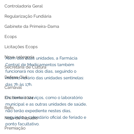
Controladoria Geral
Regularização Fundiária
Gabinete da Primeira-Dama
Ecops
Licitações Ecops
Nova categoria
Além das duas unidades, a Farmácia 
Central de Medicamentos também 
Secretaria de Cultura
funcionará nos dois dias, seguindo o 
Defesa Civil
mesmo horário das unidades sentinelas: 
das 7h às 17h.
Carnaval
Enchente 2024
Os demais serviços, como o laboratório 
municipal e as outras unidades de saúde, 
Refis
não terão expediente nestes dias, 
seguindo o calendário oficial de feriado e 
Nota de Repúdio
ponto facultativo.
Premiação