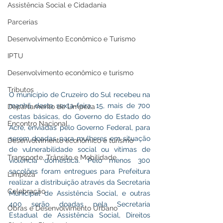
Assistência Social e Cidadania
Parcerias
Desenvolvimento Econômico e Turismo
IPTU
Desenvolvimento econômico e turismo
Tributos
O município de Cruzeiro do Sul recebeu na 
manhã desta sexta-feira, 15, mais de 700 
Departamento de Limpeza
cestas básicas, do Governo do Estado do 
Encontro Nacional
Acre, enviadas pelo Governo Federal, para 
serem doadas para mulheres em situação 
Desenvolvimento econômico e turismo
de vulnerabilidade social ou vítimas de 
Transporte, Trânsito e Mobilidade
violência doméstica. Pelo menos 300 
sacolões foram entregues para Prefeitura 
Limpeza
realizar a distribuição através da Secretaria 
Celebração
Municipal de Assistência Social, e outras 
400 serão doadas pela Secretaria 
Obras e Desenvolvimento Urbano
Estadual de Assistência Social, Direitos 