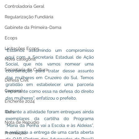
Controladoria Geral
Regularização Fundiária
Gabinete da Primeira-Dama
Ecops
Licitações Ecops
“Estamos assumindo um compromisso 
aqui com a Secretaria Estadual de Ação 
Nova categoria
Social, que nós vamos nomear uma 
Secretaria de Cultura
coordenação para tratar desse assunto 
das mulheres em Cruzeiro do Sul. Temos 
Defesa Civil
gratidão em estabelecer uma parceria 
Carnaval
importante como essa na defesa do direito 
das mulheres”, enfatizou o prefeito.
Enchente 2024
Refis
Durante a atividade foram entregues ainda 
exemplares da cartilha do Programa 
Nota de Repúdio
“Maria da Penha vai a Escola e às Aldeias”, 
e realizada a entrega de uma carta aberta 
Premiação