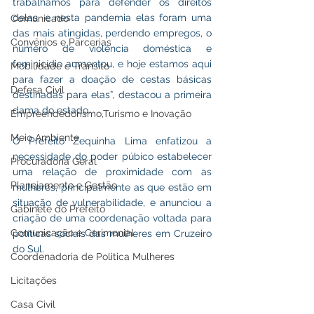
trabalhamos para defender os direitos 
delas, e nesta pandemia elas foram uma 
Comunicado
das mais atingidas, perdendo empregos, o 
Convênios e Parcerias
número de violência doméstica e 
feminicídio aumentou, e hoje estamos aqui 
Mobilidade e Trânsito
para fazer a doação de cestas básicas 
Defesa Civil
destinadas para elas”, destacou a primeira 
dama do estado.
Empreendedorismo,Turismo e Inovação
Meio Ambiente
O Prefeito Zequinha Lima enfatizou a 
necessidade do poder púbico estabelecer 
Procuradoria Geral
uma relação de proximidade com as 
Planejamento e Gestão
mulheres, principalmente as que estão em 
situação de vulnerabilidade, e anunciou a 
Gabinete do Prefeito
criação de uma coordenação voltada para 
Comunicação e Cerimonial
políticas sociais das mulheres em Cruzeiro 
do Sul.
Coordenadoria de Politica Mulheres
Licitações
Casa Civil