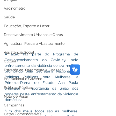
Vacinômetro
Saúde
Educação, Esporte e Lazer
Desenvolvimento Urbanos e Obras
Agricultura, Pesca e Abastecimento
Assistência Social
A ação faz parte do Programa de 
Contingenciamento do Covid-19, pelo 
Cultura
enfrentamento da violência contra mulher, 
Estratégica, Orçamento e Finanças
promovido pela Secretaria Nacional de 
Políticas Públicas para Mulheres. A 
Institucional e Governo
Primeira-Dama do Estado Ana Paula 
Políticas Públicas
enfatizou a importância da união dos 
poderes neste enfrentamento da violência 
Nota de Pesar
doméstica.
Campanhas
“Um dos meus focos são as mulheres, 
Datas Comemorativas