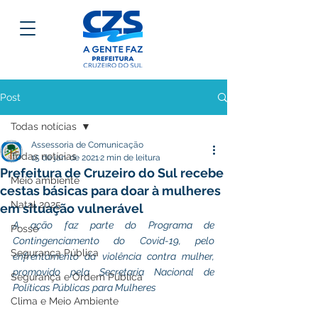
Post
Todas notícias
Assessoria de Comunicação
Todas notícias
15 de jan. de 2021
2 min de leitura
Prefeitura de Cruzeiro do Sul recebe
Meio ambiente
cestas básicas para doar à mulheres
Natal 2025
em situação vulnerável
A ação faz parte do Programa de 
Posse
Contingenciamento do Covid-19, pelo 
Segurança Pública
enfrentamento da violência contra mulher, 
promovido pela Secretaria Nacional de 
Segurança e Ordem Pública
Políticas Públicas para Mulheres
Clima e Meio Ambiente