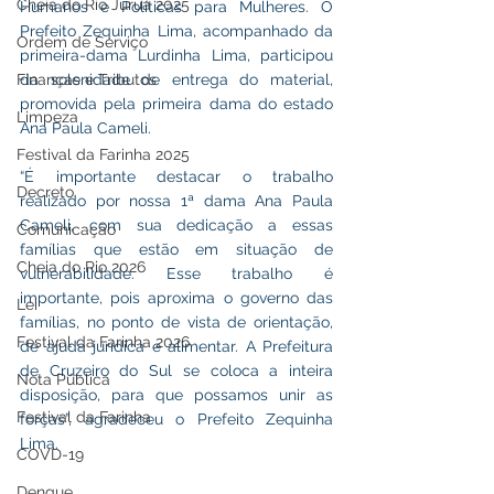
Cheia do Rio Juruá 2025
Humanos e Políticas para Mulheres. O 
Prefeito Zequinha Lima, acompanhado da 
Ordem de Serviço
primeira-dama Lurdinha Lima, participou 
Finanças e Tributos
da solenidade de entrega do material, 
promovida pela primeira dama do estado 
Limpeza
Ana Paula Cameli.
Festival da Farinha 2025
“É importante destacar o trabalho 
Decreto
realizado por nossa 1ª dama Ana Paula 
Cameli, com sua dedicação a essas 
Comunicação
famílias que estão em situação de 
Cheia do Rio 2026
vulnerabilidade. Esse trabalho é 
importante, pois aproxima o governo das 
Lei
famílias, no ponto de vista de orientação, 
Festival da Farinha 2026
de ajuda jurídica e alimentar. A Prefeitura 
de Cruzeiro do Sul se coloca a inteira 
Nota Pública
disposição, para que possamos unir as 
Festival da Farinha
forças”, agradeceu o Prefeito Zequinha 
Lima.
COVD-19
Dengue