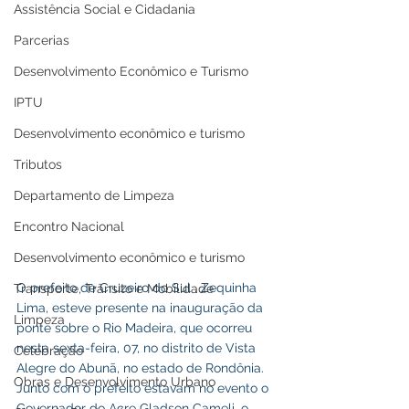
Assistência Social e Cidadania
Parcerias
Desenvolvimento Econômico e Turismo
IPTU
Desenvolvimento econômico e turismo
Tributos
Departamento de Limpeza
Encontro Nacional
Desenvolvimento econômico e turismo
O prefeito de Cruzeiro do Sul , Zequinha 
Transporte, Trânsito e Mobilidade
Lima, esteve presente na inauguração da 
Limpeza
ponte sobre o Rio Madeira, que ocorreu 
nesta sexta-feira, 07, no distrito de Vista 
Celebração
Alegre do Abunã, no estado de Rondônia. 
Obras e Desenvolvimento Urbano
Junto com o prefeito estavam no evento o 
Governador do Acre Gladson Cameli, o 