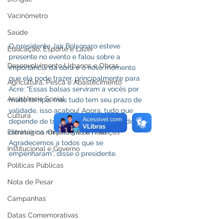
Vacinômetro
Saúde
O presidente Jair Bolsonaro esteve 
Educação, Esporte e Lazer
presente no evento e falou sobre a 
Desenvolvimento Urbanos e Obras
importância da obra e o novo momento 
que ela pode trazer, principalmente para  
Agricultura, Pesca e Abastecimento
Acre: "Essas balsas serviram a vocês por 
Assistência Social
muito tempo, mas tudo tem seu prazo de 
validade, isso acabou! Agora, tudo que 
Cultura
depende de transporte para o Acre, deve 
diminuir no mínimo 5% ou mais. 
Estratégica, Orçamento e Finanças
Agradecemos a todos que se 
Institucional e Governo
empenharam”, disse o presidente. 
Políticas Públicas
Nota de Pesar
Campanhas
Datas Comemorativas