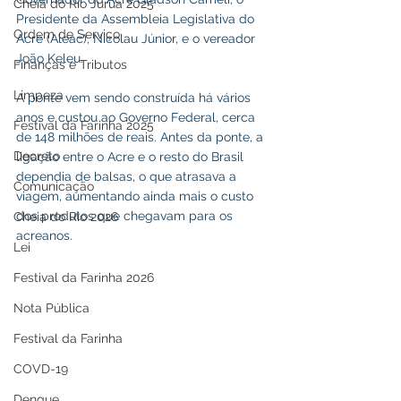
Cheia do Rio Juruá 2025
Presidente da Assembleia Legislativa do 
Ordem de Serviço
Acre (Aleac), Nicolau Júnior, e o vereador 
João Keleu. 
Finanças e Tributos
Limpeza
A ponte vem sendo construída há vários 
anos e custou ao Governo Federal, cerca 
Festival da Farinha 2025
de 148 milhões de reais. Antes da ponte, a 
Decreto
ligação entre o Acre e o resto do Brasil 
dependia de balsas, o que atrasava a 
Comunicação
viagem, aumentando ainda mais o custo 
dos produtos que chegavam para os 
Cheia do Rio 2026
acreanos. 
Lei
Festival da Farinha 2026
Nota Pública
Festival da Farinha
COVD-19
Dengue