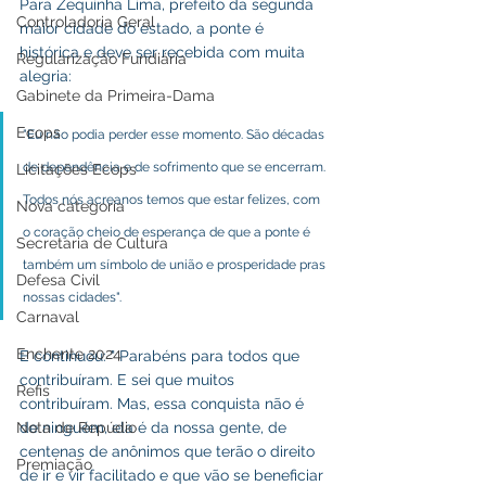
Para Zequinha Lima, prefeito da segunda 
Controladoria Geral
maior cidade do estado, a ponte é 
histórica e deve ser recebida com muita 
Regularização Fundiária
alegria: 
Gabinete da Primeira-Dama
Ecops
"Eu não podia perder esse momento. São décadas 
de dependência e de sofrimento que se encerram. 
Licitações Ecops
Todos nós acreanos temos que estar felizes, com 
Nova categoria
o coração cheio de esperança de que a ponte é 
Secretaria de Cultura
também um símbolo de união e prosperidade pras 
Defesa Civil
nossas cidades". 
Carnaval
Enchente 2024
E continuou: " Parabéns para todos que 
contribuíram. E sei que muitos 
Refis
contribuíram. Mas, essa conquista não é 
Nota de Repúdio
de ninguém, ela é da nossa gente, de 
centenas de anônimos que terão o direito 
Premiação
de ir e vir facilitado e que vão se beneficiar 