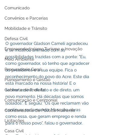
Comunicado
Convênios e Parcerias
Mobilidade e Trânsito
Defesa Civil
O governador Gladson Cameli agradeceu 
Empreendedorismo,Turismo e Inovação
e se mostrou animado com as 
possibilidades trazidas com a ponte: "Eu, 
Meio Ambiente
como governador, só tenho que agradecer 
Procuradoria Geral
ao presidente e a sua equipe. Fica o 
reconhecimento do povo do Acre. Este dia 
Planejamento e Gestão
está marcado na nossa história! E o 
Gabinete do Prefeito
senhor assina, de fato e de direto, um 
novo momento. Há décadas que somos 
Comunicação e Cerimonial
isolados". E seguiu: "Os que reclamam vão 
continuar reclamando. Mas, são obras 
Coordenadoria de Politica Mulheres
como essa, que geram emprego e renda 
Licitações
para o nosso povo”, falou o governador. 
Casa Civil