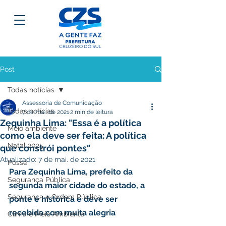
Post
Todas notícias
Assessoria de Comunicação
Todas notícias
7 de mai. de 2021
2 min de leitura
Zequinha Lima: "Essa é a política
Meio ambiente
como ela deve ser feita: A política
Natal 2025
que constrói pontes"
Atualizado:
7 de mai. de 2021
Posse
Para Zequinha Lima, prefeito da 
Segurança Pública
segunda maior cidade do estado, a 
Segurança e Ordem Pública
ponte é histórica e deve ser 
recebida com muita alegria
Clima e Meio Ambiente