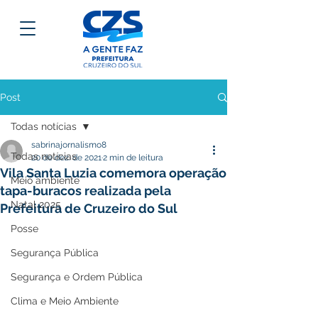
Post
Todas notícias
sabrinajornalismo8
Todas notícias
20 de dez. de 2021
2 min de leitura
Vila Santa Luzia comemora operação
Meio ambiente
tapa-buracos realizada pela
Natal 2025
Prefeitura de Cruzeiro do Sul
Posse
Segurança Pública
Segurança e Ordem Pública
Clima e Meio Ambiente