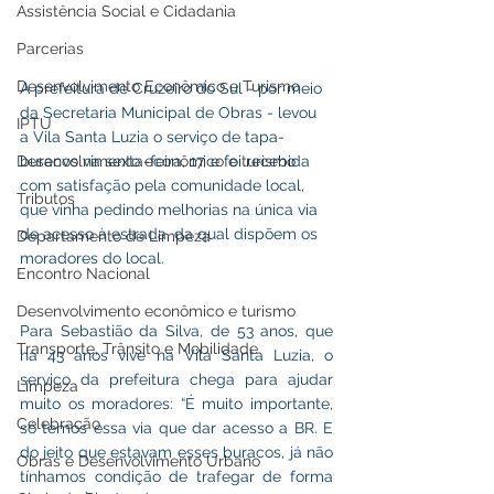
Assistência Social e Cidadania
Parcerias
Desenvolvimento Econômico e Turismo
A prefeitura de Cruzeiro do Sul - por meio 
da Secretaria Municipal de Obras - levou 
IPTU
a Vila Santa Luzia o serviço de tapa-
Desenvolvimento econômico e turismo
buracos na sexta-feira, 17, e foi recebida 
com satisfação pela comunidade local, 
Tributos
que vinha pedindo melhorias na única via 
de acesso à estrada, da qual dispõem os 
Departamento de Limpeza
moradores do local. 
Encontro Nacional
Desenvolvimento econômico e turismo
Para Sebastião da Silva, de 53 anos, que 
Transporte, Trânsito e Mobilidade
há 43 anos vive na Vila Santa Luzia, o 
serviço da prefeitura chega para ajudar 
Limpeza
muito os moradores: “É muito importante, 
Celebração
só temos essa via que dar acesso a BR. E 
do jeito que estavam esses buracos, já não 
Obras e Desenvolvimento Urbano
tínhamos condição de trafegar de forma 