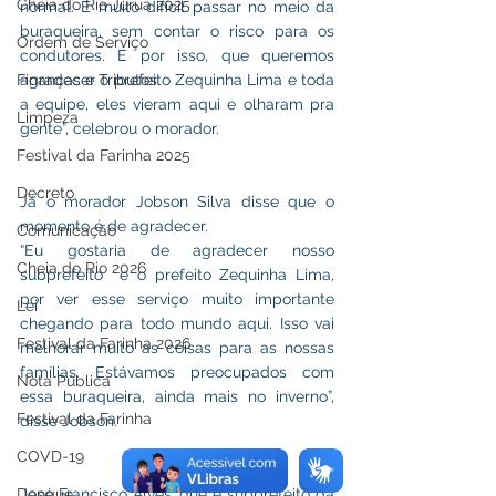
Cheia do Rio Juruá 2025
normal. É muito difícil passar no meio da 
buraqueira, sem contar o risco para os 
Ordem de Serviço
condutores. É por isso, que queremos 
Finanças e Tributos
agradecer o prefeito Zequinha Lima e toda 
a equipe, eles vieram aqui e olharam pra 
Limpeza
gente”, celebrou o morador.
Festival da Farinha 2025
Decreto
Já o morador Jobson Silva disse que o 
momento é de agradecer.
Comunicação
“Eu gostaria de agradecer nosso 
Cheia do Rio 2026
subprefeito  e o prefeito Zequinha Lima, 
por ver esse serviço muito importante 
Lei
chegando para todo mundo aqui. Isso vai 
Festival da Farinha 2026
melhorar muito as coisas para as nossas 
famílias. Estávamos preocupados com 
Nota Pública
essa buraqueira, ainda mais no inverno”, 
Festival da Farinha
disse Jobson.
COVD-19
Dengue
José Francisco Alves, que é subprefeito da 