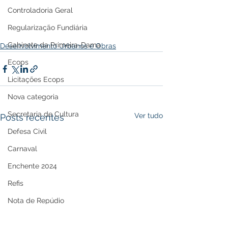
Controladoria Geral
Regularização Fundiária
Gabinete da Primeira-Dama
Desenvolvimento Urbanos e Obras
Ecops
Licitações Ecops
Nova categoria
Secretaria de Cultura
Ver tudo
Posts recentes
Defesa Civil
Carnaval
Enchente 2024
Refis
Nota de Repúdio
Premiação