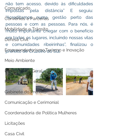
não tem acesso, devido às dificuldades 
Comunicado
impostas pela distância” E seguiu: 
“Acreditamos numa gestão perto das 
Convênios e Parcerias
pessoas e com as pessoas. Para nós, é 
Mobilidade e Trânsito
muito importante chegar com o benefício 
em todos os lugares, incluindo nossas vilas 
Defesa Civil
e comunidades ribeirinhas”, finalizou o 
Empreendedorismo,Turismo e Inovação
prefeito de Cruzeiro do Sul.
Meio Ambiente
Procuradoria Geral
Planejamento e Gestão
Gabinete do Prefeito
Comunicação e Cerimonial
Coordenadoria de Politica Mulheres
Licitações
Casa Civil