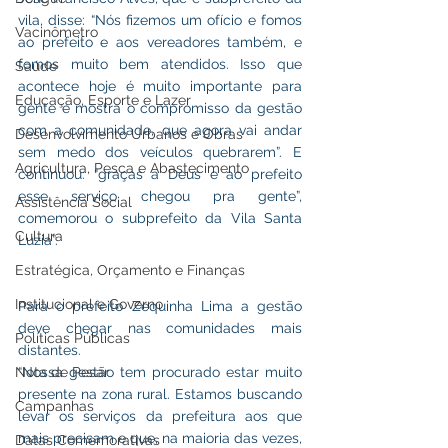
vila, disse: “Nós fizemos um ofício e fomos 
Vacinômetro
ao prefeito e aos vereadores também, e 
fomos muito bem atendidos. Isso que 
Saúde
acontece hoje é muito importante para 
Educação, Esporte e Lazer
gente e mostra o compromisso da gestão 
com a comunidade, que agora vai andar 
Desenvolvimento Urbanos e Obras
sem medo dos veículos quebrarem”. E 
Agricultura, Pesca e Abastecimento
continuou: “graças a Deus e ao prefeito 
esse serviço chegou pra gente”, 
Assistência Social
comemorou o subprefeito da Vila Santa 
Cultura
Luzia”.
Estratégica, Orçamento e Finanças
Institucional e Governo
Para o prefeito Zequinha Lima a gestão 
deve chegar nas comunidades mais 
Políticas Públicas
distantes.
Nota de Pesar
“Nossa gestão tem procurado estar muito 
presente na zona rural. Estamos buscando 
Campanhas
levar os serviços da prefeitura aos que 
mais precisam e que, na maioria das vezes, 
Datas Comemorativas