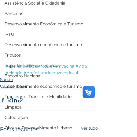
Assistência Social e Cidadania
Parcerias
Desenvolvimento Econômico e Turismo
IPTU
Desenvolvimento econômico e turismo
Tributos
Departamento de Limpeza
#vacinajá
#botarno12
#vemvacina
#vida
#cidade
#prefeituradecruzeirodosul
Encontro Nacional
Saúde
Campanhas
Desenvolvimento econômico e turismo
Transporte, Trânsito e Mobilidade
Limpeza
Celebração
Obras e Desenvolvimento Urbano
Ver tudo
Posts recentes