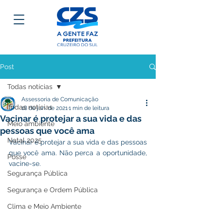
Post
Todas notícias
Assessoria de Comunicação
Todas notícias
18 de jun. de 2021
1 min de leitura
Vacinar é protejar a sua vida e das
Meio ambiente
pessoas que você ama
Natal 2025
Vacinar é protejar a sua vida e das pessoas 
que você ama. Não perca a oportunidade, 
Posse
vacine-se.
Segurança Pública
Segurança e Ordem Pública
Clima e Meio Ambiente