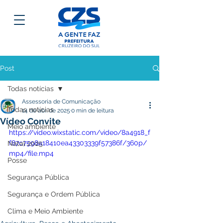
Post
Todas notícias
Assessoria de Comunicação
Todas notícias
14 de abr. de 2025
0 min de leitura
Vídeo Convite
Meio ambiente
https://video.wixstatic.com/video/8a4918_f
f87c7598a18410ea43303339f57386f/360p/
Natal 2025
mp4/file.mp4
Posse
Segurança Pública
Segurança e Ordem Pública
Clima e Meio Ambiente