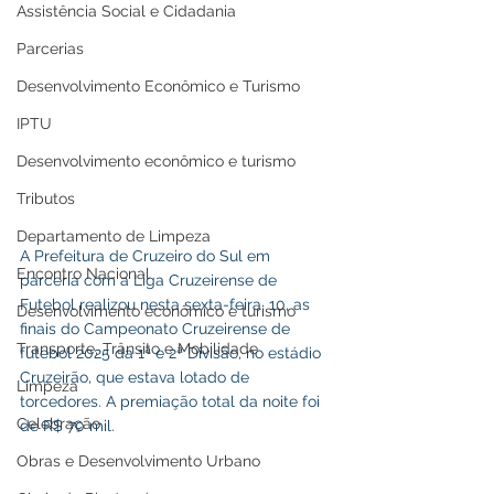
Assistência Social e Cidadania
Parcerias
Desenvolvimento Econômico e Turismo
IPTU
Desenvolvimento econômico e turismo
Tributos
Departamento de Limpeza
A Prefeitura de Cruzeiro do Sul em 
Encontro Nacional
parceria com a Liga Cruzeirense de 
Futebol realizou nesta sexta-feira, 10, as 
Desenvolvimento econômico e turismo
finais do Campeonato Cruzeirense de 
Transporte, Trânsito e Mobilidade
futebol 2025 da 1ª e 2ª Divisão, no estádio 
Cruzeirão, que estava lotado de 
Limpeza
torcedores. A premiação total da noite foi 
Celebração
de R$ 70 mil. 
Obras e Desenvolvimento Urbano