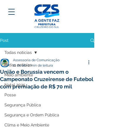
Post
Todas notícias
Assessoria de Comunicação
Todas notícias
11 de abr.
2 min de leitura
União e Borussia vencem o
Meio ambiente
Campeonato Cruzeirense de Futebol
Natal 2025
com premiação de R$ 70 mil
Posse
Segurança Pública
Segurança e Ordem Pública
Clima e Meio Ambiente