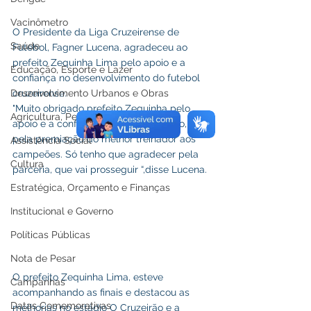
Vacinômetro
O Presidente da Liga Cruzeirense de 
Saúde
Futebol, Fagner Lucena, agradeceu ao 
prefeito Zequinha Lima pelo apoio e a 
Educação, Esporte e Lazer
confiança no desenvolvimento do futebol 
cruzeirense.
Desenvolvimento Urbanos e Obras
"Muito obrigado prefeito Zequinha pelo 
Agricultura, Pesca e Abastecimento
apoio e a confiança no nosso trabalho, 
pela premiação do melhor treinador aos 
Assistência Social
campeões. Só tenho que agradecer pela 
Cultura
parceria, que vai prosseguir “,disse Lucena.
Estratégica, Orçamento e Finanças
Institucional e Governo
Políticas Públicas
Nota de Pesar
O prefeito Zequinha Lima, esteve 
Campanhas
acompanhando as finais e destacou as 
Datas Comemorativas
melhorias no estádio O Cruzeirão e a 