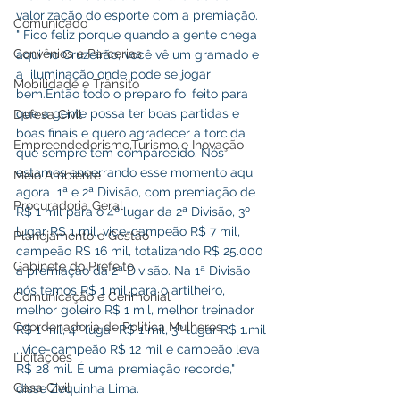
valorização do esporte com a premiação. 
Comunicado
" Fico feliz porque quando a gente chega 
Convênios e Parcerias
aqui no Cruzeirão, você vê um gramado e 
a  iluminação onde pode se jogar 
Mobilidade e Trânsito
bem.Então todo o preparo foi feito para 
que a gente possa ter boas partidas e 
Defesa Civil
boas finais e quero agradecer a torcida 
Empreendedorismo,Turismo e Inovação
que sempre tem comparecido. Nós 
estamos encerrando esse momento aqui 
Meio Ambiente
agora  1ª e 2ª Divisão, com premiação de 
Procuradoria Geral
R$ 1 mil para o 4º lugar da 2ª Divisão, 3º 
lugar R$ 1 mil, vice-campeão R$ 7 mil, 
Planejamento e Gestão
campeão R$ 16 mil, totalizando R$ 25.000 
Gabinete do Prefeito
a premiação da 2ª Divisão. Na 1ª Divisão 
nós temos R$ 1 mil para o artilheiro, 
Comunicação e Cerimonial
melhor goleiro R$ 1 mil, melhor treinador 
Coordenadoria de Politica Mulheres
R$ 1 mil, 4º lugar R$ 1 mil, 3º lugar R$ 1.mil 
, vice-campeão R$ 12 mil e campeão leva  
Licitações
R$ 28 mil. É uma premiação recorde," 
Casa Civil
disse Zequinha Lima.