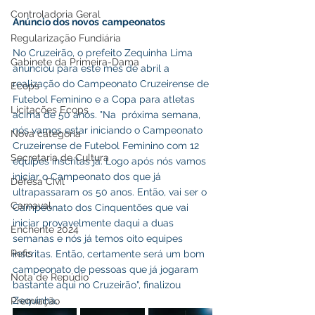
Controladoria Geral
Anúncio dos novos
campeonatos
Regularização Fundiária
No Cruzeirão, o prefeito Zequinha Lima 
Gabinete da Primeira-Dama
anunciou para este mês de abril a 
realização do Campeonato Cruzeirense de 
Ecops
Futebol Feminino e a Copa para atletas 
Licitações Ecops
acima de 50 anos. "Na  próxima semana, 
nós vamos estar iniciando o Campeonato 
Nova categoria
Cruzeirense de Futebol Feminino com 12 
Secretaria de Cultura
equipes inscritas já. Logo após nós vamos 
iniciar o Campeonato dos que já 
Defesa Civil
ultrapassaram os 50 anos. Então, vai ser o 
Carnaval
Campeonato dos Cinquentões que vai 
iniciar provavelmente daqui a duas 
Enchente 2024
semanas e nós já temos oito equipes 
Refis
inscritas. Então, certamente será um bom 
campeonato de pessoas que já jogaram 
Nota de Repúdio
bastante aqui no Cruzeirão", finalizou 
Zequinha.
Premiação