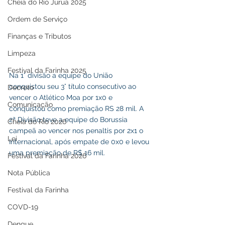
Cheia do Rio Juruá 2025
Ordem de Serviço
Finanças e Tributos
Limpeza
Festival da Farinha 2025
Na 1° divisão a equipe do União 
conquistou seu 3° título consecutivo ao 
Decreto
vencer o Atlético Moa por 1x0 e 
Comunicação
conquistou como premiação RS 28 mil. A  
2ª Divisão teve a equipe do Borussia 
Cheia do Rio 2026
campeã ao vencer nos penaltis por 2x1 o 
Lei
Internacional, após empate de 0x0 e levou 
uma premiação de R$ 16 mil.
Festival da Farinha 2026
Nota Pública
Festival da Farinha
COVD-19
Dengue