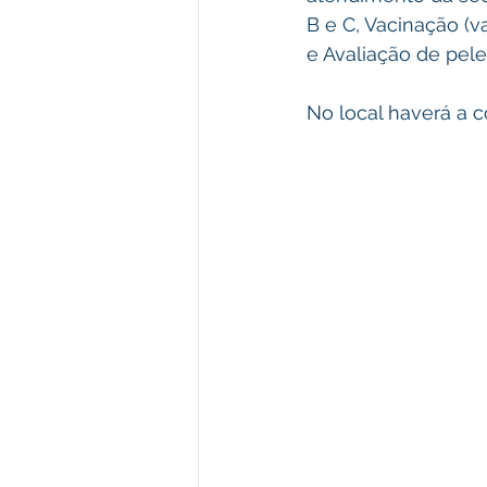
B e C, Vacinação (v
e Avaliação de pele
No local haverá a c