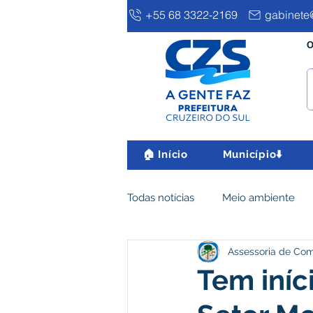
+55 68 3322-2169
gabinete@
O
🏠 Início
Município⬇️
Todas notícias
Meio ambiente
Assessoria de Co
Clima e Meio Ambiente
Ass
Tem iníci
IPTU
Desenvolvimento eco