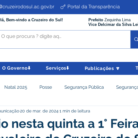
cruzeirodosul.ac.gov.br
Portal da Transparência
lá, Bem-vindo a Cruzeiro do Sul!
Prefeito
Zequinha Lima
Vice Delcimar da Silva Le
O Governo⬇️
Serviços⬇️
Publicações 🔽
Natal 2025
Posse
Segurança Pública
Segurança
municação
20 de mar. de 2024
1 min de leitura
istência Social e Cidadania
Parcerias
Desenvolvimento
o nesta quinta a 1° Feir
nômico e turismo
Tributos
Departamento de Limpeza