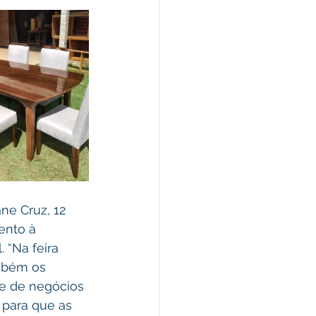
ne Cruz, 12 
ento à 
 “Na feira 
mbém os 
e de negócios 
para que as 