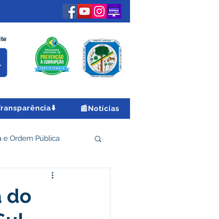
ite
Transparência⬇️
📰Notícias
 e Ordem Pública
 Econômico e Turismo
a do
Encontro Nacional