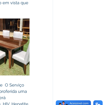
o em vista que 
e  O Serviço 
proferida uma 
erá 
 HIV, Hepatite 