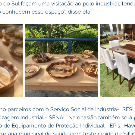
 do Sul façam uma visitação ao polo industrial, tend
 conhecem esse espaço”, disse ela.
 parceiros com o Serviço Social da Indústria-  SESI 
izagem Industrial - SENAI.  Na ocasião também será 
o de Equipamento de Proteção Individual - EPIs.  Hav
etaria municipal de saúde com teste rápido de Sífilis,